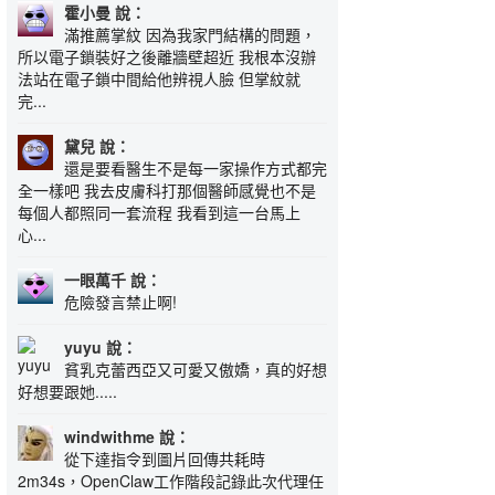
霍小曼 說：
滿推薦掌紋 因為我家門結構的問題，
所以電子鎖裝好之後離牆壁超近 我根本沒辦
法站在電子鎖中間給他辨視人臉 但掌紋就
完...
黛兒 說：
還是要看醫生不是每一家操作方式都完
全一樣吧 我去皮膚科打那個醫師感覺也不是
每個人都照同一套流程 我看到這一台馬上
心...
一眼萬千 說：
危險發言禁止啊!
yuyu 說：
貧乳克蕾西亞又可愛又傲嬌，真的好想
好想要跟她.....
windwithme 說：
從下達指令到圖片回傳共耗時
2m34s，OpenClaw工作階段記錄此次代理任