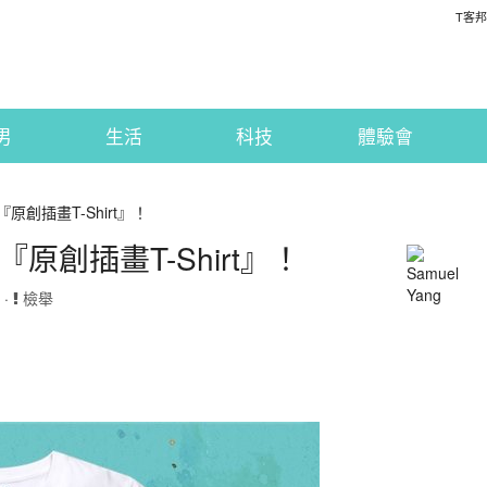
T客邦
男
生活
科技
體驗會
原創插畫T-Shirt』！
原創插畫T-Shirt』！
 ·
檢舉