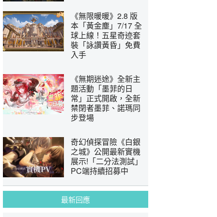
《無限暖暖》2.8 版
本「黃金塵」7/17 全
球上線！五星奇迹套
裝「詠讚黃昏」免費
入手
《無期迷途》全新主
題活動「墨菲的日
常」正式開啟，全新
禁閉者墨菲、諾瑪同
步登場
奇幻偵探冒險《白銀
之城》公開最新實機
展示!「二分法測試」
PC端持續招募中
最新回應