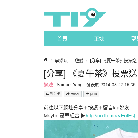
首頁
正妹
型
/
享樂玩
/
遊戲
/
[分享] 《夏午茶》投票送『
[分享] 《夏午茶》投票送『
遊戲
·
Samuel Yang
· 發表於 2014-08-27 15:35 ·
列印版
twitter
plurk
前往以下網址分享＋按讚＋留言tag好友:
Maybe 豪華組合 ▶
http://on.fb.me/VEulFQ