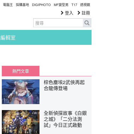
電腦王
採購基地
DIGIPHOTO
MF變型男
T17
透視鏡
登入
註冊
編輯室
熱門文章
棕色塵埃2武俠再起
合龍傳登場
全新偵探故事《白銀
之城》「二分法測
試」今日正式啟動