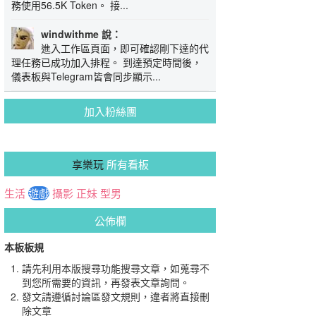
務使用56.5K Token。 接...
windwithme 說：
進入工作區頁面，即可確認剛下達的代
理任務已成功加入排程。 到達預定時間後，
儀表板與Telegram皆會同步顯示...
加入粉絲團
享樂玩
所有看板
生活
遊戲
攝影
正妹
型男
公佈欄
本板板規
請先利用本版搜尋功能搜尋文章，如蒐尋不
到您所需要的資訊，再發表文章詢問。
發文請遵循討論區發文規則，違者將直接刪
除文章