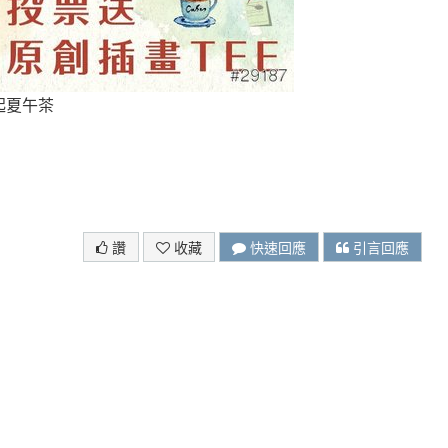
一起夏午茶
讚
收藏
快速回應
引言回應