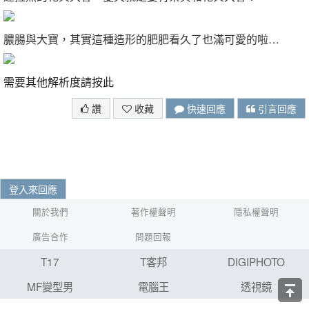
膿腸與大寶，其實這種造形的肥肥看久了也滿可愛的啦…
需要其他解析度請按此
讚
收藏
快速回應
引言回應
登入來回應
關於我們
著作權聲明
隱私權聲明
廣告合作
問題回報
T17
T客邦
DIGIPHOTO
MF變型男
電腦王
透視鏡