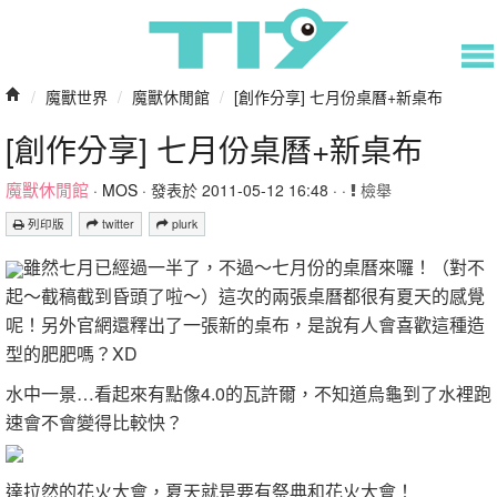
/
魔獸世界
/
魔獸休閒館
/
[創作分享] 七月份桌曆+新桌布
[創作分享] 七月份桌曆+新桌布
魔獸休閒館
·
MOS
· 發表於 2011-05-12 16:48 · ·
檢舉
列印版
twitter
plurk
雖然七月已經過一半了，不過～七月份的桌曆來囉！（對不
起～截稿截到昏頭了啦～）這次的兩張桌曆都很有夏天的感覺
呢！另外官網還釋出了一張新的桌布，是說有人會喜歡這種造
型的肥肥嗎？XD
水中一景…看起來有點像4.0的瓦許爾，不知道烏龜到了水裡跑
速會不會變得比較快？
達拉然的花火大會，夏天就是要有祭典和花火大會！