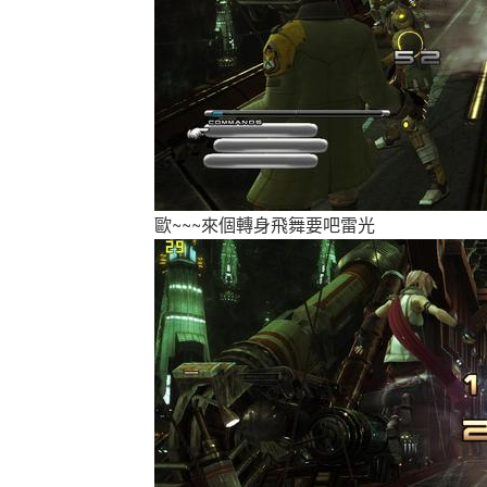
歐~~~來個轉身飛舞要吧雷光