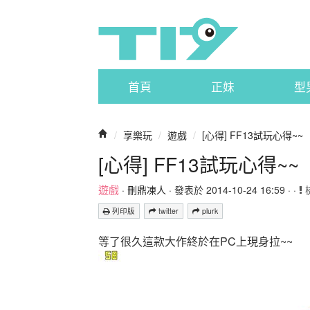
首頁
正妹
型
/
享樂玩
/
遊戲
/
[心得] FF13試玩心得~~
[心得] FF13試玩心得~~
遊戲
·
刪鼎凍人
· 發表於 2014-10-24 16:59 · ·
列印版
twitter
plurk
等了很久這款大作終於在PC上現身拉~~