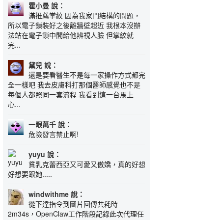
霍小曼 說：
滿推薦掌紋 因為我家門結構的問題，
所以電子鎖裝好之後離牆壁超近 我根本沒辦
法站在電子鎖中間給他辨視人臉 但掌紋就
完...
黛兒 說：
還是要看醫生不是每一家操作方式都完
全一樣吧 我去皮膚科打那個醫師感覺也不是
每個人都照同一套流程 我看到這一台馬上
心...
一眼萬千 說：
危險發言禁止啊!
yuyu 說：
貧乳克蕾西亞又可愛又傲嬌，真的好想
好想要跟她.....
windwithme 說：
從下達指令到圖片回傳共耗時
2m34s，OpenClaw工作階段記錄此次代理任