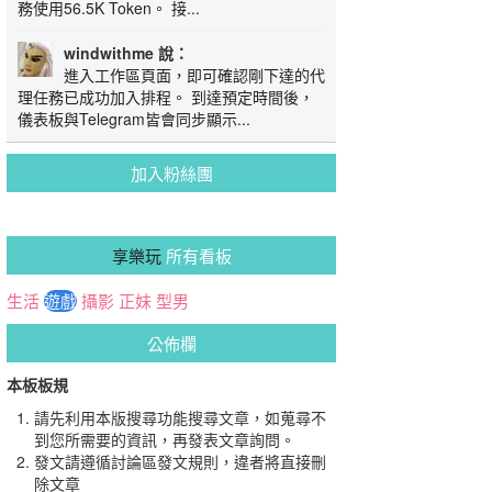
務使用56.5K Token。 接...
windwithme 說：
進入工作區頁面，即可確認剛下達的代
理任務已成功加入排程。 到達預定時間後，
儀表板與Telegram皆會同步顯示...
加入粉絲團
享樂玩
所有看板
生活
遊戲
攝影
正妹
型男
公佈欄
本板板規
請先利用本版搜尋功能搜尋文章，如蒐尋不
到您所需要的資訊，再發表文章詢問。
發文請遵循討論區發文規則，違者將直接刪
除文章