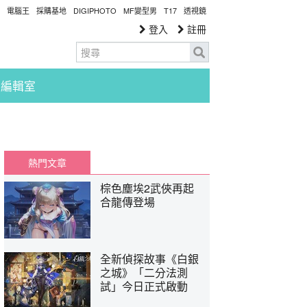
電腦王
採購基地
DIGIPHOTO
MF變型男
T17
透視鏡
登入
註冊
編輯室
熱門文章
棕色塵埃2武俠再起
合龍傳登場
全新偵探故事《白銀
之城》「二分法測
試」今日正式啟動