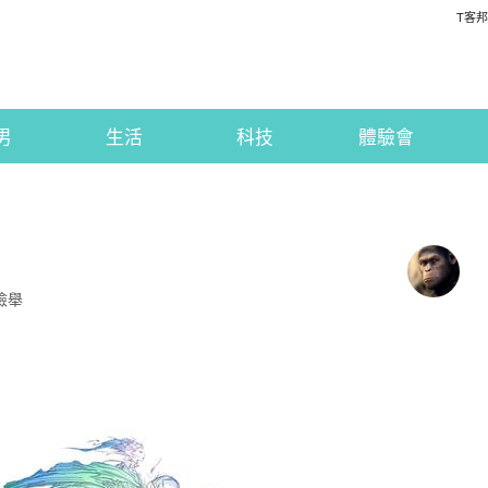
T客邦
男
生活
科技
體驗會
檢舉