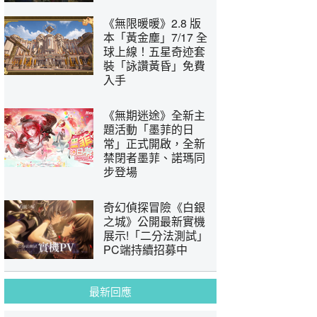
《無限暖暖》2.8 版
本「黃金塵」7/17 全
球上線！五星奇迹套
裝「詠讚黃昏」免費
入手
《無期迷途》全新主
題活動「墨菲的日
常」正式開啟，全新
禁閉者墨菲、諾瑪同
步登場
奇幻偵探冒險《白銀
之城》公開最新實機
展示!「二分法測試」
PC端持續招募中
最新回應