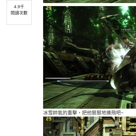
4.9千
閱讀次數
冰雪帥氣的重擊，把他狠狠地揍飛吧~