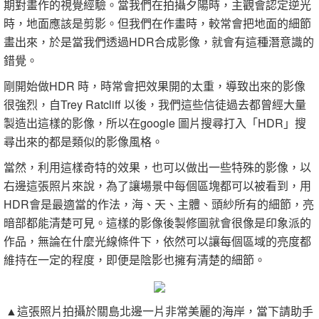
期對畫作的視覺經驗。當我們在拍攝夕陽時，主觀會認定逆光
時，地面應該是剪影。但我們在作畫時，較常會把地面的細節
畫出來，於是當我們透過HDR合成影像，就會有這種潛意識的
錯覺。
剛開始做HDR 時，時常會把效果開的太重，導致出來的影像
很強烈，自Trey Ratcliff 以後，我們這些信徒過去都曾經大量
製造出這樣的影像，所以在google 圖片搜尋打入「HDR」搜
尋出來的都是類似的影像風格。
當然，利用這樣奇特的效果，也可以做出一些特殊的影像，以
右邊這張照片來說，為了讓場景中每個區塊都可以被看到，用
HDR會是最適當的作法，海、天、主體、頭紗所有的細節，亮
暗部都能清楚可見。這樣的影像後製修圖就會很像是印象派的
作品，無論在什麼光線條件下，依然可以讓每個區域的亮度都
維持在一定的程度，即便是陰影也擁有清楚的細節。
▲這張照片拍攝於關島北邊一片非常美麗的海岸，當下請助手