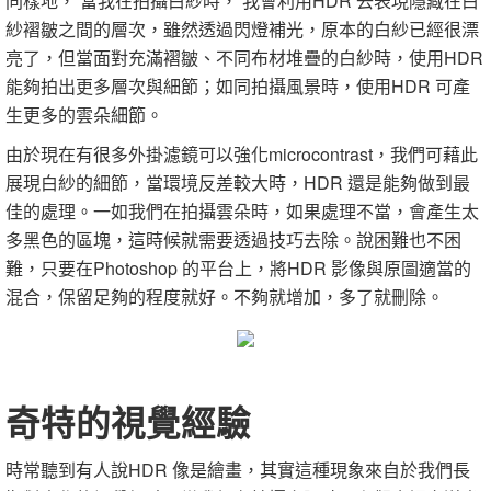
同樣地， 當我在拍攝白紗時， 我會利用HDR 去表現隱藏在白
紗褶皺之間的層次，雖然透過閃燈補光，原本的白紗已經很漂
亮了，但當面對充滿褶皺、不同布材堆疊的白紗時，使用HDR
能夠拍出更多層次與細節；如同拍攝風景時，使用HDR 可產
生更多的雲朵細節。
由於現在有很多外掛濾鏡可以強化microcontrast，我們可藉此
展現白紗的細節，當環境反差較大時，HDR 還是能夠做到最
佳的處理。一如我們在拍攝雲朵時，如果處理不當，會產生太
多黑色的區塊，這時候就需要透過技巧去除。說困難也不困
難，只要在Photoshop 的平台上，將HDR 影像與原圖適當的
混合，保留足夠的程度就好。不夠就增加，多了就刪除。
奇特的視覺經驗
時常聽到有人說HDR 像是繪畫，其實這種現象來自於我們長