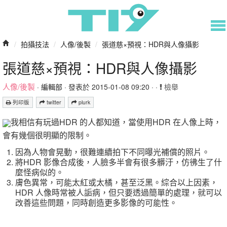
/
拍攝技法
/
人像/後製
/
張道慈×預視：HDR與人像攝影
張道慈×預視：HDR與人像攝影
人像/後製
·
編輯部
· 發表於 2015-01-08 09:20 · ·
檢舉
列印版
twitter
plurk
我相信有玩過HDR 的人都知道，當使用HDR 在人像上時，
會有幾個很明顯的限制。
因為人物會晃動，很難連續拍下不同曝光補償的照片。
將HDR 影像合成後，人臉多半會有很多髒汙，仿彿生了什
麼怪病似的。
膚色異常，可能太紅或太橘，甚至泛黑。綜合以上因素，
HDR 人像時常被人詬病，但只要透過簡單的處理，就可以
改善這些問題，同時創造更多影像的可能性。