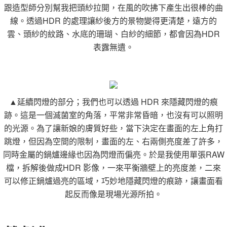
跟造型師分別幫我把頭紗拉開，在風的吹拂下產生出很棒的曲
線。透過HDR 的處理讓紗後方的景物變得更清楚，遠方的
雲、頭紗的紋路、水底的珊瑚、白紗的細節，都會因為HDR
表露無遺。
▲延續閃燈的部分；我們也可以透過 HDR 來隱藏閃燈的痕
跡。這是一個滅菌室的角落，平常非常昏暗，也沒有可以照明
的光源。為了讓新娘的膚質好些，當下決定在畫面的左上角打
跳燈，但因為空間的限制，畫面的左、右兩側亮度差了許多，
同時金屬的鍋爐邊緣也因為閃燈而偏亮。於是我使用單張RAW
檔，拆解後做成HDR 影像，一來平衡牆壁上的亮度差，二來
可以修正鍋爐過亮的區域，巧妙地隱藏閃燈的痕跡，讓畫面看
起反而像是現場光源所拍。