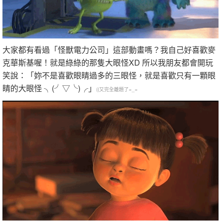
大家都有看過「怪獸電力公司」這部動畫嗎？我自己好喜歡麥
克華斯基喔！就是綠綠的那隻大眼怪XD 所以我朋友都會開玩
笑說：「妳不是喜歡眼睛過多的三眼怪，就是喜歡只有一顆眼
睛的大眼怪 ╮(╯▽╰)╭」
((又完全離題了=_=