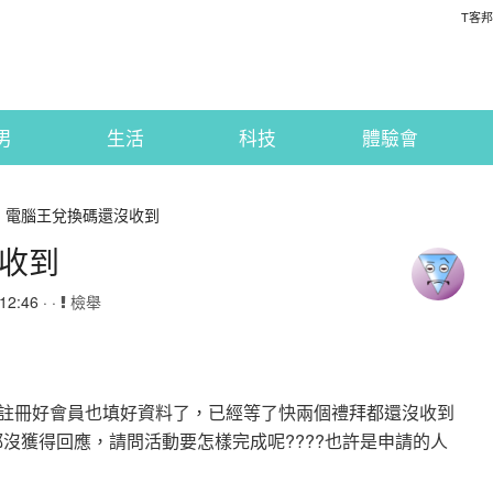
T客邦
男
生活
科技
體驗會
題] 電腦王兌換碼還沒收到
沒收到
2:46 · ·
檢舉
，註冊好會員也填好資料了，已經等了快兩個禮拜都還沒收到
沒獲得回應，請問活動要怎樣完成呢????也許是申請的人