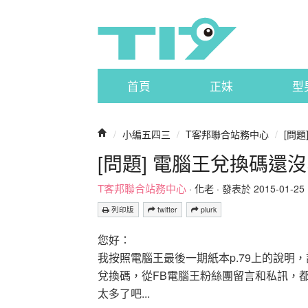
首頁
正妹
型
/
小編五四三
/
T客邦聯合站務中心
/
[問
[問題] 電腦王兌換碼還
T客邦聯合站務中心
·
化老
· 發表於 2015-01-25 1
列印版
twitter
plurk
您好：
我按照電腦王最後一期紙本p.79上的說明
兌換碼，從FB電腦王粉絲團留言和私訊，都
太多了吧...