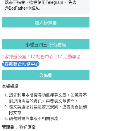
端來下指令，這裡使用Telegram。 先去
@BotFather申請A...
加入粉絲團
小編五四三
所有看板
T客邦辦公室
T17 站務中心
T17 活動專區
T客邦聯合站務中心
公佈欄
本板板規
請先利用本版搜尋功能搜尋文章，如蒐尋不
到您所需要的資訊，再發表文章詢問。
發文請遵循討論區發文規則，違者將直接刪
除文章
請勿討論與本版不相關事務。
管理員：
歡迎應徵