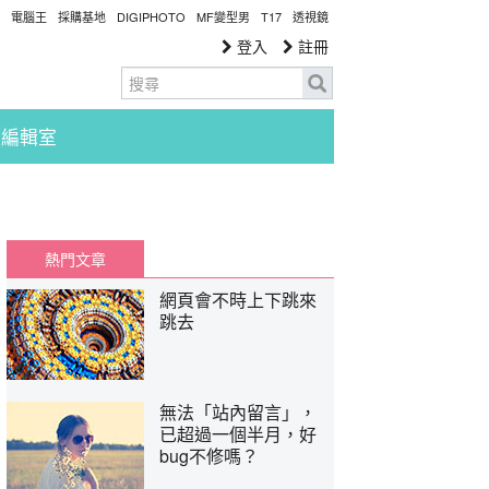
電腦王
採購基地
DIGIPHOTO
MF變型男
T17
透視鏡
登入
註冊
編輯室
熱門文章
網頁會不時上下跳來
跳去
無法「站內留言」，
已超過一個半月，好
bug不修嗎？