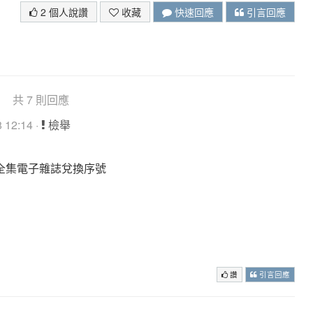
2 個人說讚
收藏
快速回應
引言回應
共 7 則回應
 12:14 ·
檢舉
全集電子雜誌兌換序號
讚
引言回應