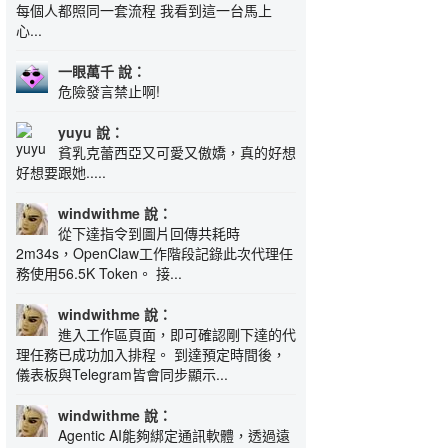
每個人都照同一套流程 我看到這一台馬上
心...
一眼萬千 說：
危險發言禁止啊!
yuyu 說：
貧乳克蕾西亞又可愛又傲嬌，真的好想
好想要跟她.....
windwithme 說：
從下達指令到圖片回傳共耗時
2m34s，OpenClaw工作階段記錄此次代理任
務使用56.5K Token。 接...
windwithme 說：
進入工作區頁面，即可確認剛下達的代
理任務已成功加入排程。 到達預定時間後，
儀表板與Telegram皆會同步顯示...
windwithme 說：
Agentic AI能夠綁定通訊軟體，透過遠