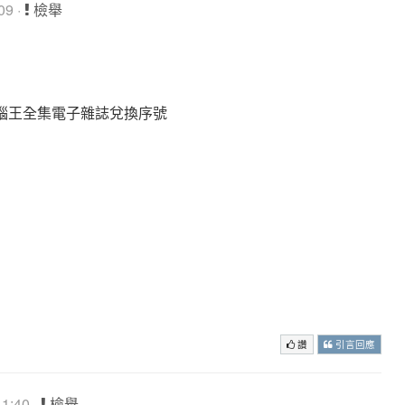
09 ·
檢舉
電腦王全集電子雜誌兌換序號
讚
引言回應
1:40 ·
檢舉