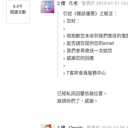
2 樓
·
化老
· 發表於 2015-01-31 16:
9.9千
閱讀次數
引述《雜誌優惠》之銘言：
> 您好：
>
> 很抱歉您未收到我們寄送的
> 能否請您提供您的email
> 我們會再寄送一次給您
> 感謝您的回應
>
> T客邦會員服務中心
已經私訊回覆信箱位置。
麻煩你們了，感謝。
3 樓
·
Qwerty
· 發表於 2015-02-06 1