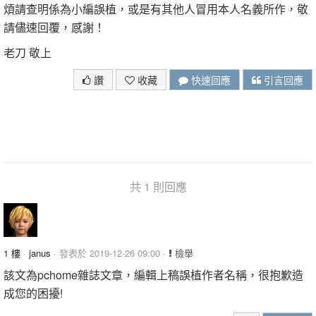
煩請查明係為小編誤植，或是有其他人冒用本人名義所作，敬
請儘速回覆，感謝！
老刀 敬上
讚
收藏
快速回應
引言回應
共 1 則回應
1 樓
·
janus
· 發表於 2019-12-26 09:00 ·
檢舉
該文為pchome雜誌文章，編輯上稿誤植作者名稱，很抱歉造
成您的困擾!