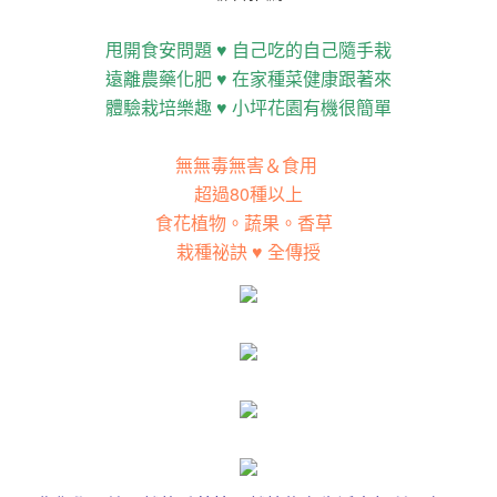
甩開食安問題 ♥ 自己吃的自己隨手栽
遠離農藥化肥 ♥ 在家種菜健康跟著來
體驗栽培樂趣 ♥ 小坪花園有機很簡單
無無毒無害＆食用
超過80種以上
食花植物。蔬果。香草
栽種祕訣 ♥ 全傳授