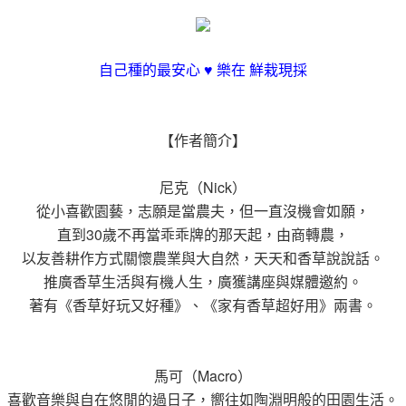
自己種的最安心 ♥ 樂在 鮮栽現採
【作者簡介】
尼克（Nick）
從小喜歡園藝，志願是當農夫，但一直沒機會如願，
直到30歲不再當乖乖牌的那天起，由商轉農，
以友善耕作方式關懷農業與大自然，天天和香草說說話。
推廣香草生活與有機人生，廣獲講座與媒體邀約。
著有《香草好玩又好種》、《家有香草超好用》兩書。
馬可（Macro）
喜歡音樂與自在悠閒的過日子，嚮往如陶淵明般的田園生活。