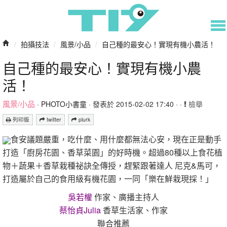
/
拍攝技法
/
風景/小品
/
自己種的最安心！實現有機小農活！
自己種的最安心！實現有機小農
活！
風景/小品
·
PHOTO小書童
· 發表於 2015-02-02 17:40 · ·
檢舉
列印版
twitter
plurk
食安議題嚴重，吃什麼、用什麼都無法心安，現在正是動手
打造「廚房花園、香草菜園」的好時機。超過80種以上食花植
物＋蔬果＋香草栽種祕訣全傳授，趕緊跟著達人 尼克&馬可，
打造屬於自己的食用級有機花園，一同「樂在鮮栽現採！」
吳若權
作家、廣播主持人
蔡怡貞Julia
香草生活家、作家
聯合推薦