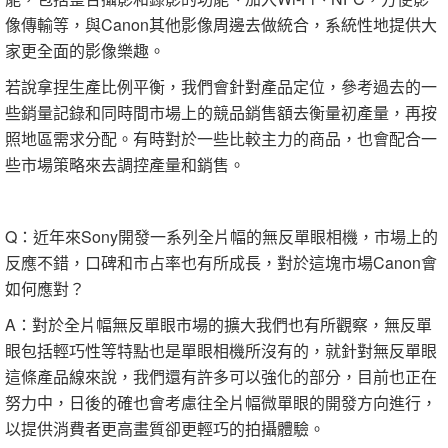
像傳輸等，與Canon其他影像周邊去做統合，系統性地提供大
家更全面的影像樂趣。
若說拿捏生產比例平衡，我們會針對產品定位，參考過去的一
些銷量記錄和同時間市場上的競品銷售額去衡量初產量，再按
照地區需求分配。有時對於一些比較主力的商品，也會配合一
些市場策略來去調控產量和銷售。
Q：近年來Sony開發一系列全片幅的無反單眼相機，市場上的
反應不錯，口碑和市占率也有所成長，對於這塊市場Canon會
如何應對？
A：對於全片幅無反單眼市場的擴大我們也有所觀察，無反單
眼包括輕巧性等特點也是單眼相機所沒有的，就針對無反單眼
這條產品線來說，我們還有許多可以強化的部分，目前也正在
努力中，日後的確也會考慮往全片幅微單眼的開發方向進行，
以提供消費者更高畫質卻更輕巧的拍攝體驗。