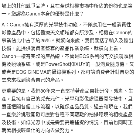
場上的其他競爭品牌，且在全球相機市場中所佔的份額也是第
一。您認為Canon本身的優勢是什麼？
A：Canon擁有深厚的光學技術功底，不僅應用在一般消費性
影像產品中，包括醫療天文領域都有所涉及，相機在Canon的
事業佔比中占了約25％。就縱向來說，我們囊括了輸入及輸出
技術，能提供消費者整套的產品作業系統，就橫向上看，
Canon一樣有完整的產品線，不管是EOS系列的可交換鏡頭相
機及鏡頭系統，或是PowerShot和IXUY的一般消費隨身機，又
或者是EOS CINEMA的攝錄機系列，都可讓消費者針對自身的
需求來找到適合自己的產品。
更重要的是，我們80年來一直堅持著產品自社研發、規劃、生
產，且擁有自己的感光元件、光學和影像處理器開發技術，且
嚴謹把關各個工序流程，以確保產品品質。過去和現在，我們
一直樂於挑戰開發可應對各種不同艱難的拍攝環境的相機產品
及技術，如低光源中或是需要高速捕捉的情況，目前也同時正
朝著相機輕量化的方向去做努力。