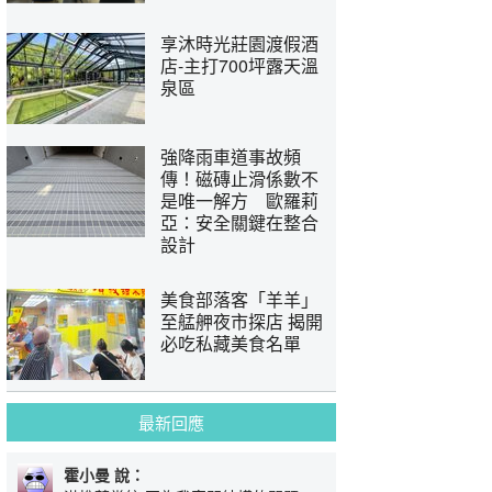
享沐時光莊園渡假酒
店-主打700坪露天溫
泉區
強降雨車道事故頻
傳！磁磚止滑係數不
是唯一解方 歐羅莉
亞：安全關鍵在整合
設計
美食部落客「羊羊」
至艋舺夜市探店 揭開
必吃私藏美食名單
最新回應
霍小曼 說：