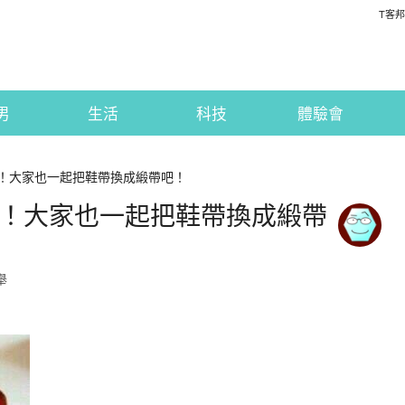
T客邦
男
生活
科技
體驗會
風！大家也一起把鞋帶換成緞帶吧！
女風！大家也一起把鞋帶換成緞帶
舉