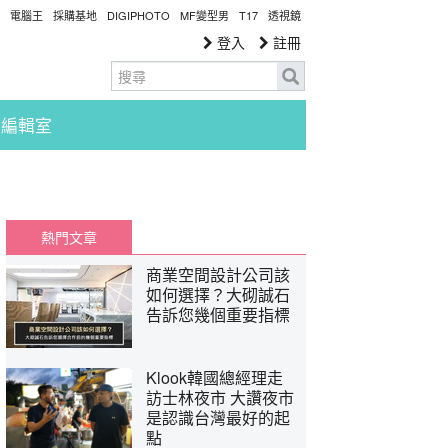
電腦王
採購基地
DIGIPHOTO
MF變型男
T17
透視鏡
登入
註冊
編輯室
熱門文章
商業空間設計公司該
如何選擇？大砌誠石
告訴您幾個重要指標
Klook韓國總經理走
訪士林夜市 大讚夜市
是認識台灣最好的起
點