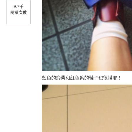
9.7千
閱讀次數
藍色的緞帶和紅色系的鞋子也很搭耶！