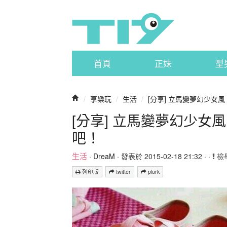
首頁
正妹
型
/
享樂玩
/
生活
/
[分享] 立馬變夢幻少女
[分享] 立馬變夢幻少
吧！
生活
·
DreaM
· 發表於 2015-02-18 21:32 · ·
檢
列印版
twitter
plurk