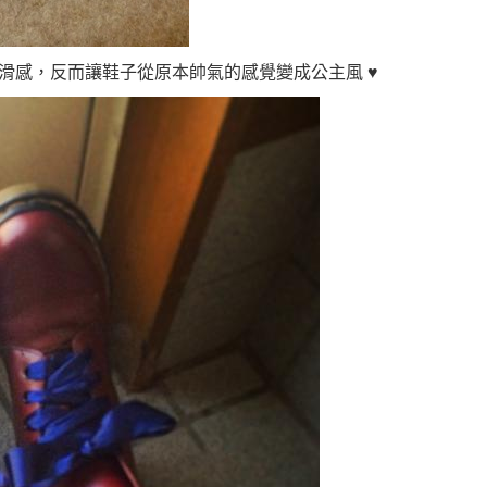
滑感，反而讓鞋子從原本帥氣的感覺變成公主風 ♥