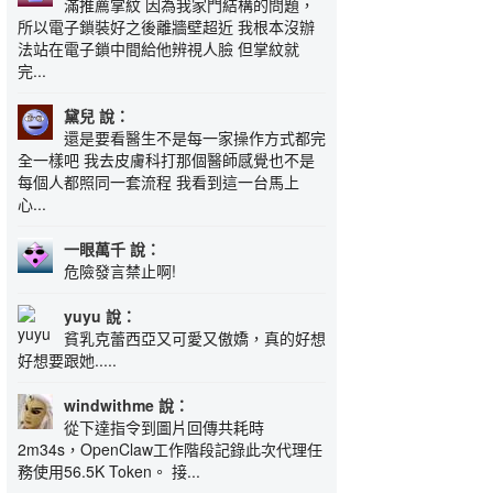
滿推薦掌紋 因為我家門結構的問題，
所以電子鎖裝好之後離牆壁超近 我根本沒辦
法站在電子鎖中間給他辨視人臉 但掌紋就
完...
黛兒 說：
還是要看醫生不是每一家操作方式都完
全一樣吧 我去皮膚科打那個醫師感覺也不是
每個人都照同一套流程 我看到這一台馬上
心...
一眼萬千 說：
危險發言禁止啊!
yuyu 說：
貧乳克蕾西亞又可愛又傲嬌，真的好想
好想要跟她.....
windwithme 說：
從下達指令到圖片回傳共耗時
2m34s，OpenClaw工作階段記錄此次代理任
務使用56.5K Token。 接...