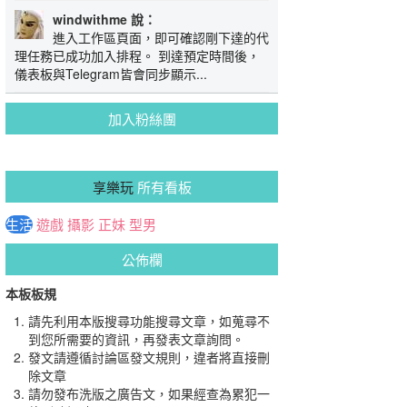
windwithme 說：
進入工作區頁面，即可確認剛下達的代
理任務已成功加入排程。 到達預定時間後，
儀表板與Telegram皆會同步顯示...
加入粉絲團
享樂玩
所有看板
生活
遊戲
攝影
正妹
型男
公佈欄
本板板規
請先利用本版搜尋功能搜尋文章，如蒐尋不
到您所需要的資訊，再發表文章詢問。
發文請遵循討論區發文規則，違者將直接刪
除文章
請勿發布洗版之廣告文，如果經查為累犯一