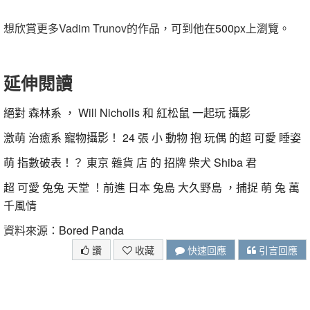
想欣賞更多Vadim Trunov的作品，可到他在
500px
上瀏覽。
延伸閱讀
絕對 森林系 ， Will Nicholls 和 紅松鼠 一起玩 攝影
激萌 治癒系 寵物攝影！ 24 張 小 動物 抱 玩偶 的超 可愛 睡姿
萌 指數破表！？ 東京 雜貨 店 的 招牌 柴犬 Shiba 君
超 可愛 兔兔 天堂 ！前進 日本 兔島 大久野島 ，捕捉 萌 兔 萬
千風情
資料來源：
Bored Panda
讚
收藏
快速回應
引言回應