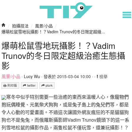
/
拍攝技法
/
風景/小品
/
爆萌松鼠雪地玩攝影！？Vadim Trunov的冬日限定超級...
爆萌松鼠雪地玩攝影！？Vadim
Trunov的冬日限定超級治癒生態攝
影
風景/小品
·
Lucy Wu
· 發表於 2015-03-04 10:00 · ·
檢舉
列印版
twitter
plurk
寒冬中似乎特別需要一些治癒的東西來溫暖人心，像
寵物們
抱玩偶睡覺
、
元氣柴犬狗狗
，或是
兔子島上的兔兒們
等，都是
令人心動的可愛畫面。不過這次讓國外網友瘋狂的不是貓貓狗
狗也不是兔兔，而俄羅斯攝影師Vadim Trunov鏡頭下的這一系
列雪地松鼠的攝影作品，兩隻松鼠不僅玩雪，還兼玩攝影！？