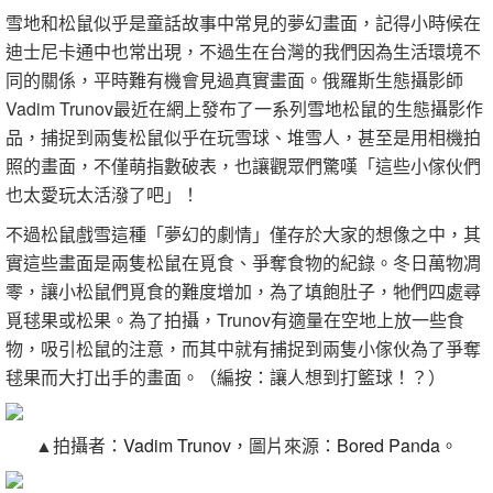
雪地和松鼠似乎是童話故事中常見的夢幻畫面，記得小時候在
迪士尼卡通中也常出現，不過生在台灣的我們因為生活環境不
同的關係，平時難有機會見過真實畫面。俄羅斯生態攝影師
Vadim Trunov最近在網上發布了一系列雪地松鼠的生態攝影作
品，捕捉到兩隻松鼠似乎在玩雪球、堆雪人，甚至是用相機拍
照的畫面，不僅萌指數破表，也讓觀眾們驚嘆「這些小傢伙們
也太愛玩太活潑了吧」！
不過松鼠戲雪這種「夢幻的劇情」僅存於大家的想像之中，其
實這些畫面是兩隻松鼠在覓食、爭奪食物的紀錄。冬日萬物凋
零，讓小松鼠們覓食的難度增加，為了填飽肚子，牠們四處尋
覓毬果或松果。為了拍攝，Trunov有適量在空地上放一些食
物，吸引松鼠的注意，而其中就有捕捉到兩隻小傢伙為了爭奪
毬果而大打出手的畫面。（編按：讓人想到打籃球！？）
▲
拍攝者：
Vadim Trunov
，
圖片來源：
Bored Panda
。