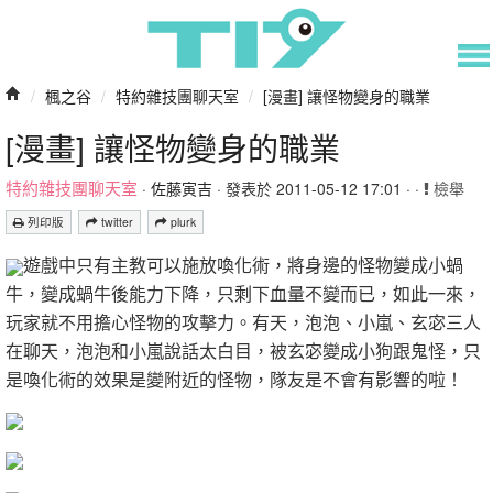
/
楓之谷
/
特約雜技團聊天室
/
[漫畫] 讓怪物變身的職業
[漫畫] 讓怪物變身的職業
特約雜技團聊天室
·
佐藤寅吉
· 發表於 2011-05-12 17:01 · ·
檢舉
列印版
twitter
plurk
遊戲中只有主教可以施放喚化術，將身邊的怪物變成小蝸
牛，變成蝸牛後能力下降，只剩下血量不變而已，如此一來，
玩家就不用擔心怪物的攻擊力。有天，泡泡、小嵐、玄宓三人
在聊天，泡泡和小嵐說話太白目，被玄宓變成小狗跟鬼怪，只
是喚化術的效果是變附近的怪物，隊友是不會有影響的啦！