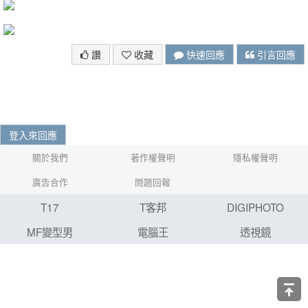
讚
收藏
快速回應
引言回應
登入來回應
關於我們
著作權聲明
隱私權聲明
廣告合作
問題回報
T17
T客邦
DIGIPHOTO
MF變型男
電腦王
透視鏡