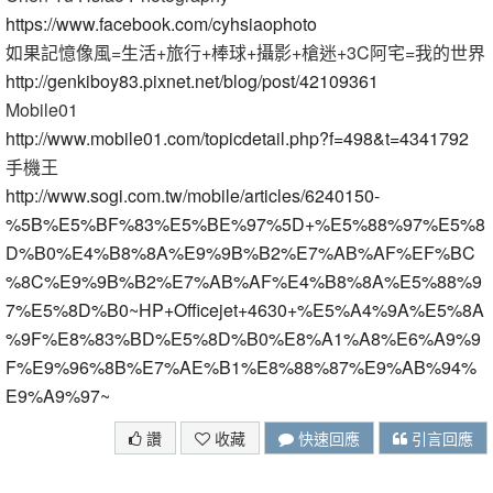
https://www.facebook.com/cyhsiaophoto
如果記憶像風=生活+旅行+棒球+攝影+槍迷+3C阿宅=我的世界
http://genkiboy83.pixnet.net/blog/post/42109361
Mobile01
http://www.mobile01.com/topicdetail.php?f=498&t=4341792
手機王
http://www.sogi.com.tw/mobile/articles/6240150-
%5B%E5%BF%83%E5%BE%97%5D+%E5%88%97%E5%8
D%B0%E4%B8%8A%E9%9B%B2%E7%AB%AF%EF%BC
%8C%E9%9B%B2%E7%AB%AF%E4%B8%8A%E5%88%9
7%E5%8D%B0~HP+Officejet+4630+%E5%A4%9A%E5%8A
%9F%E8%83%BD%E5%8D%B0%E8%A1%A8%E6%A9%9
F%E9%96%8B%E7%AE%B1%E8%88%87%E9%AB%94%
E9%A9%97~
讚
收藏
快速回應
引言回應