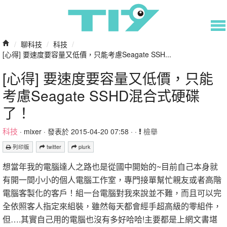
/
聊科技
/
科技
/
[心得] 要速度要容量又低價，只能考慮Seagate SSH...
[心得] 要速度要容量又低價，只能
考慮Seagate SSHD混合式硬碟
了！
科技
·
mixer
· 發表於 2015-04-20 07:58 · ·
檢舉
列印版
twitter
plurk
想當年我的電腦達人之路也是從國中開始的~目前自己本身就
有開一間小小的個人電腦工作室，專門接單幫忙親友或者高階
電腦客製化的客戶！組一台電腦對我來說並不難，而且可以完
全依照客人指定來組裝，雖然每天都會經手超高級的零組件，
但….其實自己用的電腦也沒有多好哈哈!主要都是上網文書堪