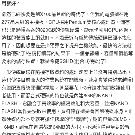
用就好。
雖然已經快要進到X100晶片組的時代了，但我的電腦還在用
Z77晶片組的主機板，CPU採用Pentium雙核心處理器，儲存
也只是顆慢吞吞的320GB的傳統硬碟、顯示卡就用CPU內顯，
這樣的裝置能上網就好。不過最近有感於傳統硬碟已經不堪使
用了，因此想要在最少預算之下提升主機效能，最快的方法就
是換硬碟了!在精打細算的結果下，一個兼顧速、容量和價格等
要素的儲存裝置，就是希捷SSHD(混合式硬碟)了!
一般傳統硬碟在隨機存取資料的處理速度上並沒有特別凸出，
這也使得目前龐大的作業系統在開機時，速度會變得越來越慢!
有些配置傳統硬碟的電腦，甚至要花1~3分鐘才能開啟讓使用
者使用，而混合式硬碟的特色就是內建8GB的NAND
FLASH，它融合了高效率的讀寫效能和大容量，並把NAND
FLASH當作是快取來使用，資料儲存還是會回到硬碟本身。雖
然硬碟內部本身就有擔任快取的”記憶體”(早期的容量如8MB、
16MB，到現在普遍都是64MB的大小)，不過這種容量對於暫
存作業系統檔案來說，其實還是不太夠用。因此這款Seagate