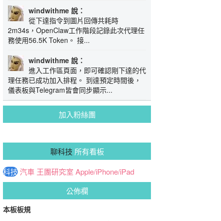
windwithme 說：
從下達指令到圖片回傳共耗時
2m34s，OpenClaw工作階段記錄此次代理任
務使用56.5K Token。 接...
windwithme 說：
進入工作區頁面，即可確認剛下達的代
理任務已成功加入排程。 到達預定時間後，
儀表板與Telegram皆會同步顯示...
加入粉絲團
聊科技
所有看板
科技
汽車
王團研究室
Apple/iPhone/iPad
公佈欄
本板板規