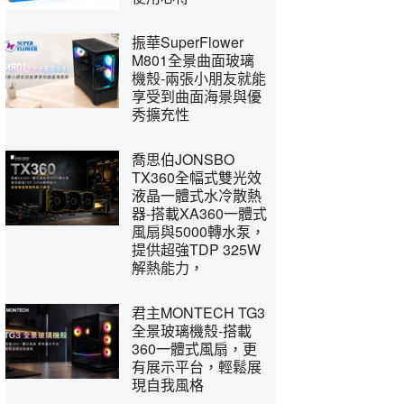
振華SuperFlower
M801全景曲面玻璃
機殼-兩張小朋友就能
享受到曲面海景與優
秀擴充性
喬思伯JONSBO
TX360全幅式雙光效
液晶一體式水冷散熱
器-搭載XA360一體式
風扇與5000轉水泵，
提供超強TDP 325W
解熱能力，
君主MONTECH TG3
全景玻璃機殼-搭載
360一體式風扇，更
有展示平台，輕鬆展
現自我風格