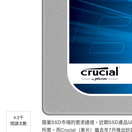
4.2千
隨著SSD市場的需求遽增，近期SSD產
閱讀次數
所需。而Crucial（美光）繼去年7月推出