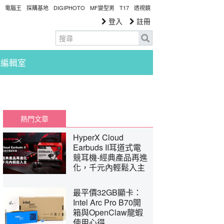
電腦王
採購基地
DIGIPHOTO
MF變型男
T17
透視鏡
登入
註冊
編輯室
熱門文章
HyperX Cloud
Earbuds II耳道式電
競耳機-經典產品再進
化，千元內輕鬆入主
最平價32GB顯卡：
Intel Arc Pro B70開
箱與OpenClaw龍蝦
使用心得