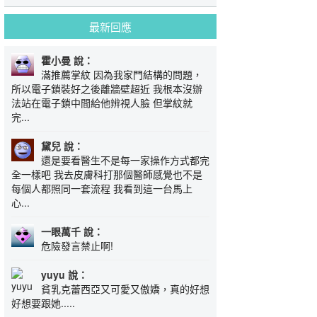
最新回應
霍小曼 說：
滿推薦掌紋 因為我家門結構的問題，
所以電子鎖裝好之後離牆壁超近 我根本沒辦
法站在電子鎖中間給他辨視人臉 但掌紋就
完...
黛兒 說：
還是要看醫生不是每一家操作方式都完
全一樣吧 我去皮膚科打那個醫師感覺也不是
每個人都照同一套流程 我看到這一台馬上
心...
一眼萬千 說：
危險發言禁止啊!
yuyu 說：
貧乳克蕾西亞又可愛又傲嬌，真的好想
好想要跟她.....