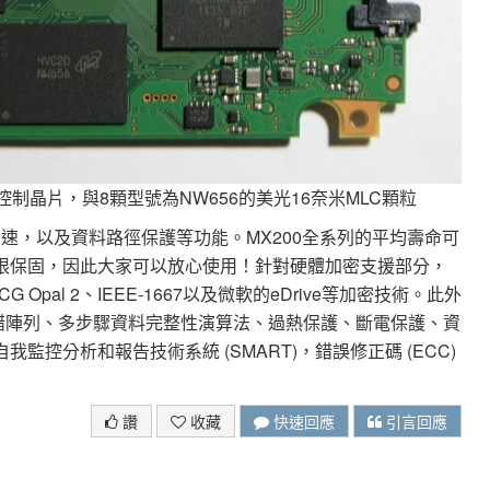
S9189控制晶片，與8顆型號為NW656的美光16奈米MLC顆粒
加速，以及資料路徑保護等功能。MX200全系列的平均壽命可
有限保固，因此大家可以放心使用！針對硬體加密支援部分，
CG Opal 2、IEEE-1667以及微軟的eDrive等加密技術。此外
容錯陣列、多步驟資料完整性演算法、過熱保護、斷電保護、資
我監控分析和報告技術系統 (SMART)，錯誤修正碼 (ECC)
讚
收藏
快速回應
引言回應