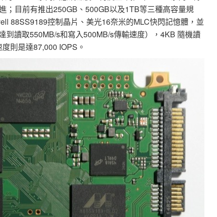
目前有推出250GB、500GB以及1TB等三種高容量規
l 88SS9189控制晶片、美光16奈米的MLC快閃記憶體，並
到讀取550MB/s和寫入500MB/s傳輸速度），4KB 隨機讀
度則是達87,000 IOPS。