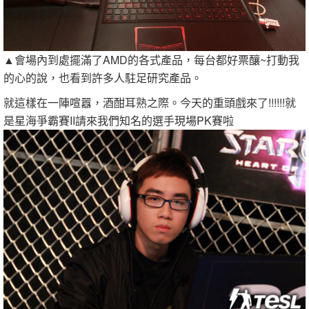
▲會場內到處擺滿了AMD的各式產品，每台都好票釀~打動我
的心的說，也看到許多人駐足研究產品。
就這樣在一陣喧囂，酒酣耳熟之際。今天的重頭戲來了!!!!!!就
是星海爭霸賽II請來我們知名的選手現場PK賽啦