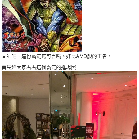
▲帥吧，這份霸氣無可言喻。好比AMD般的王者。
首先給大家看看這個霸氣的進場照