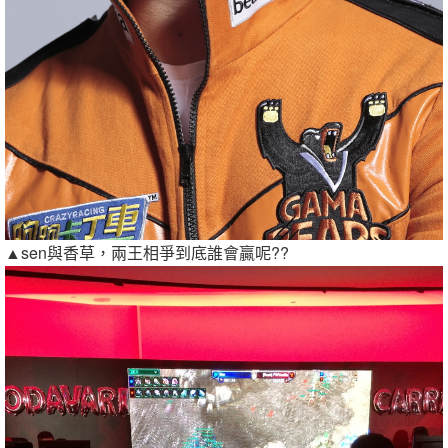
▲sen與香草，兩王相爭到底誰會贏呢??