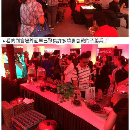
▲看的到會場外面早已聚集許多驍勇善戰的子弟兵了