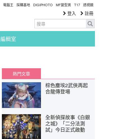
電腦王
採購基地
DIGIPHOTO
MF變型男
T17
透視鏡
登入
註冊
編輯室
熱門文章
棕色塵埃2武俠再起
合龍傳登場
全新偵探故事《白銀
之城》「二分法測
試」今日正式啟動