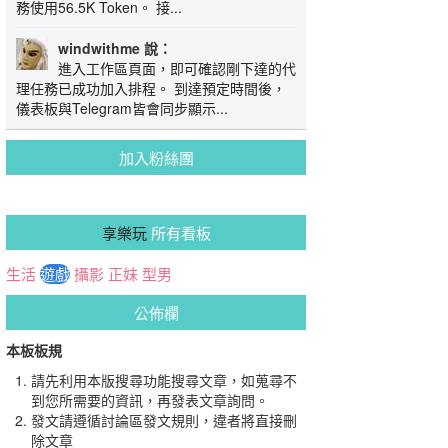
務使用56.5K Token。 接...
windwithme 說：
進入工作區頁面，即可確認剛下達的代
理任務已成功加入排程。 到達預定時間後，
儀表板與Telegram皆會同步顯示...
加入粉絲團
享樂玩
所有看板
生活
遊戲
攝影
正妹
型男
公佈欄
本板板規
請先利用本版搜尋功能搜尋文章，如蒐尋不
到您所需要的資訊，再發表文章詢問。
發文請遵循討論區發文規則，違者將直接刪
除文章