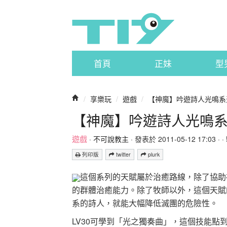
首頁
正妹
型
/
享樂玩
/
遊戲
/
【神魔】吟遊詩人光鳴系
【神魔】吟遊詩人光鳴
遊戲
·
不可說教主
· 發表於 2011-05-12 17:03 · ·
列印版
twitter
plurk
這個系列的天賦屬於治癒路線，除了協助
的群體治癒能力。除了牧師以外，這個天賦
系的詩人，就能大幅降低滅團的危險性。
LV30可學到「光之獨奏曲」，這個技能點