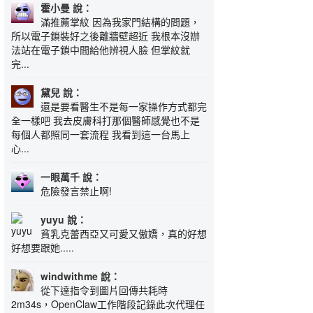
霍小曼 說：
滿推薦掌紋 因為我家門結構的問題，
所以電子鎖裝好之後離牆壁超近 我根本沒辦
法站在電子鎖中間給他辨視人臉 但掌紋就
完...
黛兒 說：
還是要看醫生不是每一家操作方式都完
全一樣吧 我去皮膚科打那個醫師感覺也不是
每個人都照同一套流程 我看到這一台馬上
心...
一眼萬千 說：
危險發言禁止啊!
yuyu 說：
貧乳克蕾西亞又可愛又傲嬌，真的好想
好想要跟她.....
windwithme 說：
從下達指令到圖片回傳共耗時
2m34s，OpenClaw工作階段記錄此次代理任