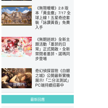
《無限暖暖》2.8 版
本「黃金塵」7/17 全
球上線！五星奇迹套
裝「詠讚黃昏」免費
入手
《無期迷途》全新主
題活動「墨菲的日
常」正式開啟，全新
禁閉者墨菲、諾瑪同
步登場
奇幻偵探冒險《白銀
之城》公開最新實機
展示!「二分法測試」
PC端持續招募中
最新回應