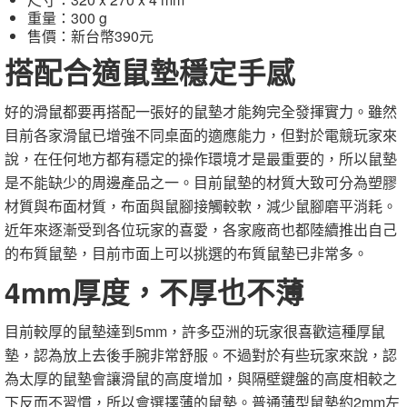
重量：300 g
售價：新台幣390元
搭配合適鼠墊穩定手感
好的滑鼠都要再搭配一張好的鼠墊才能夠完全發揮實力。雖然
目前各家滑鼠已增強不同桌面的適應能力，但對於電競玩家來
說，在任何地方都有穩定的操作環境才是最重要的，所以鼠墊
是不能缺少的周邊產品之一。目前鼠墊的材質大致可分為塑膠
材質與布面材質，布面與鼠腳接觸較軟，減少鼠腳磨平消耗。
近年來逐漸受到各位玩家的喜愛，各家廠商也都陸續推出自己
的布質鼠墊，目前市面上可以挑選的布質鼠墊已非常多。
4mm厚度，不厚也不薄
目前較厚的鼠墊達到5mm，許多亞洲的玩家很喜歡這種厚鼠
墊，認為放上去後手腕非常舒服。不過對於有些玩家來說，認
為太厚的鼠墊會讓滑鼠的高度增加，與隔壁鍵盤的高度相較之
下反而不習慣，所以會選擇薄的鼠墊。普通薄型鼠墊約2mm左