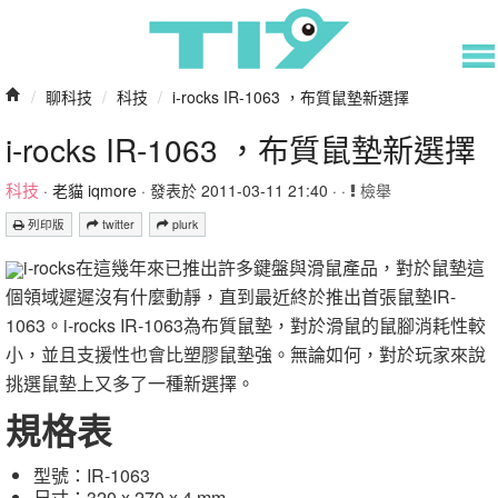
/
聊科技
/
科技
/
i-rocks IR-1063 ，布質鼠墊新選擇
i-rocks IR-1063 ，布質鼠墊新選擇
科技
·
老貓 iqmore
· 發表於 2011-03-11 21:40 · ·
檢舉
列印版
twitter
plurk
i-rocks在這幾年來已推出許多鍵盤與滑鼠產品，對於鼠墊這
個領域遲遲沒有什麼動靜，直到最近終於推出首張鼠墊IR-
1063。i-rocks IR-1063為布質鼠墊，對於滑鼠的鼠腳消耗性較
小，並且支援性也會比塑膠鼠墊強。無論如何，對於玩家來說
挑選鼠墊上又多了一種新選擇。
規格表
型號：IR-1063
尺寸：320 x 270 x 4 mm