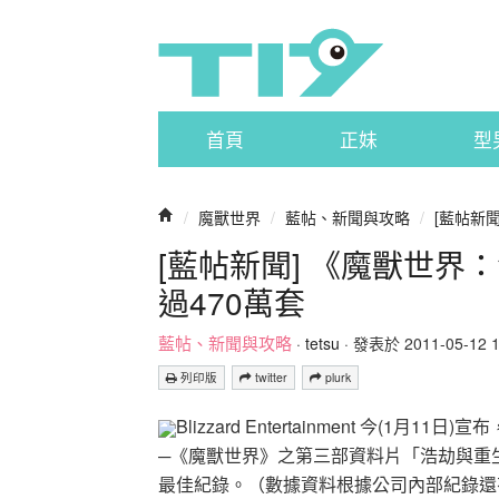
首頁
正妹
型
/
魔獸世界
/
藍帖、新聞與攻略
/
[藍帖新
[藍帖新聞] 《魔獸世
過470萬套
藍帖、新聞與攻略
·
tetsu
· 發表於 2011-05-12 17
列印版
twitter
plurk
Blizzard Entertainment 今(
─《魔獸世界》之第三部資料片「浩劫與重
最佳紀錄。（數據資料根據公司內部紀錄還