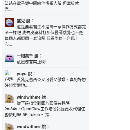
法站在電子鎖中間給他辨視人臉 但掌紋就
完...
黛兒 說：
還是要看醫生不是每一家操作方式都完
全一樣吧 我去皮膚科打那個醫師感覺也不是
每個人都照同一套流程 我看到這一台馬上
心...
一眼萬千 說：
危險發言禁止啊!
yuyu 說：
貧乳克蕾西亞又可愛又傲嬌，真的好想
好想要跟她.....
windwithme 說：
從下達指令到圖片回傳共耗時
2m34s，OpenClaw工作階段記錄此次代理任
務使用56.5K Token。 接...
windwithme 說：