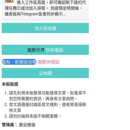
進入工作區頁面，即可確認剛下達的代
理任務已成功加入排程。 到達預定時間後，
儀表板與Telegram皆會同步顯示...
加入粉絲團
魔獸世界
所有看板
藍帖、新聞與攻略
魔獸休閒館
公佈欄
本板板規
請先利用本版搜尋功能搜尋文章，如蒐尋不
到您所需要的資訊，再發表文章詢問。
發文請遵循討論區發文規則，違者將直接刪
除文章
請勿討論與本版不相關事務。
管理員：
歡迎應徵