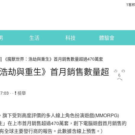
T客邦
男
生活
科技
體驗會
聞] 《魔獸世界：浩劫與重生》首月銷售數量超過470萬套
界：浩劫與重生》首月銷售數量超
:03 · ·
檢舉
1月11日)宣布，旗下受到高度評價的多人線上角色扮演遊戲(MMORPG)
生」在上市首月銷售超過470萬套，創下電腦遊戲首月銷售的
有全球主要發行商的報告。此數據含線上預售。）