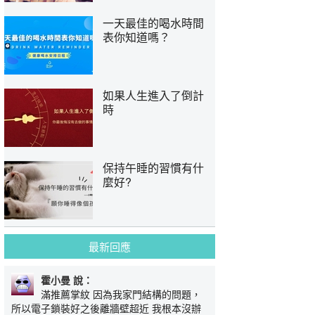
一天最佳的喝水時間
表你知道嗎？
如果人生進入了倒計
時
保持午睡的習慣有什
麼好?
最新回應
霍小曼 說：
滿推薦掌紋 因為我家門結構的問題，
所以電子鎖裝好之後離牆壁超近 我根本沒辦