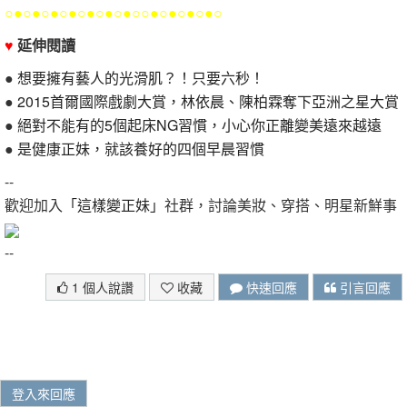
○●○●○●○●○●○●○●○○●○●○●○●○
♥
延伸閱讀
●
想要擁有藝人的光滑肌？！只要六秒！
●
2015首爾國際戲劇大賞，林依晨、陳柏霖奪下亞洲之星大賞
●
絕對不能有的5個起床NG習慣，小心你正離變美遠來越遠
●
是健康正妹，就該養好的四個早晨習慣
--
歡迎加入
「這樣變正妹」
社群，討論美妝、穿搭、明星新鮮事
--
1 個人說讚
收藏
快速回應
引言回應
登入來回應