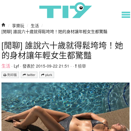
/
享樂玩
/
生活
/
[閒聊] 誰說六十歲就得鬆垮垮！她的身材讓年輕女生都驚豔
[閒聊] 誰說六十歲就得鬆垮垮！她
的身材讓年輕女生都驚豔
生活
·
Lyf
· 發表於 2015-09-22 21:51 · ·
檢舉
列印版
twitter
plurk