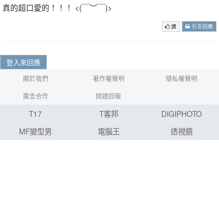
真的超口愛的！！！ <(￣︶￣)>
讚
引言回應
登入來回應
關於我們
著作權聲明
隱私權聲明
廣告合作
問題回報
T17
T客邦
DIGIPHOTO
MF變型男
電腦王
透視鏡