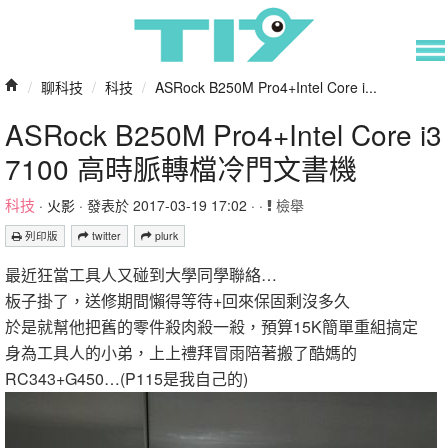
/
聊科技
/
科技
/
ASRock B250M Pro4+Intel Core i...
ASRock B250M Pro4+Intel Core i3
7100 高時脈轉檔冷門文書機
科技
·
火影
· 發表於 2017-03-19 17:02 · ·
檢舉
列印版
twitter
plurk
最近狂當工具人又碰到大學同學聯絡…
板子掛了，送修期間懶得等待+回來保固剩沒多久
於是就幫他把舊的零件殺肉殺一殺，預算15K簡單重組搞定
身為工具人的小弟，上上禮拜冒雨陪著搬了酷媽的
RC343+G450…(P115是我自己的)