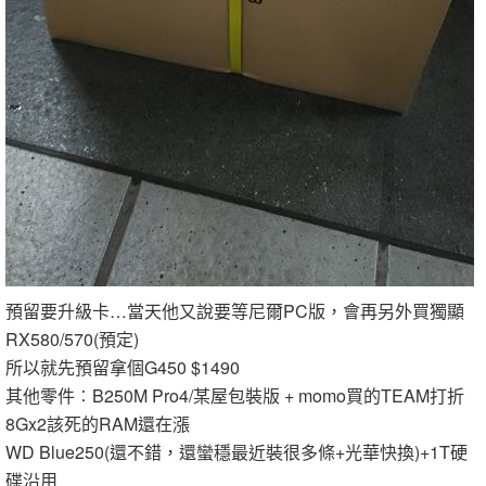
預留要升級卡…當天他又說要等尼爾PC版，會再另外買獨顯
RX580/570(預定)
所以就先預留拿個G450 $1490
其他零件︰B250M Pro4/某屋包裝版 + momo買的TEAM打折
8Gx2該死的RAM還在漲
WD Blue250(還不錯，還蠻穩最近裝很多條+光華快換)+1T硬
碟沿用