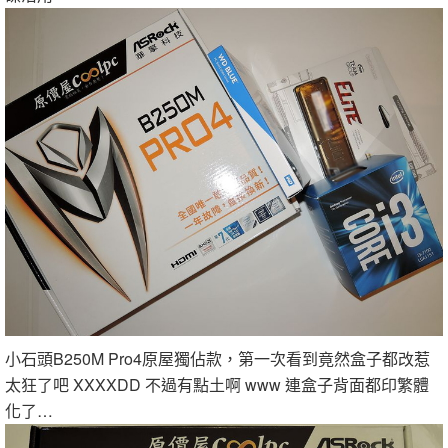
小石頭B250M Pro4原屋獨佔款，第一次看到竟然盒子都改惹
太狂了吧 XXXXDD 不過有點土啊 www 連盒子背面都印繁體
化了…