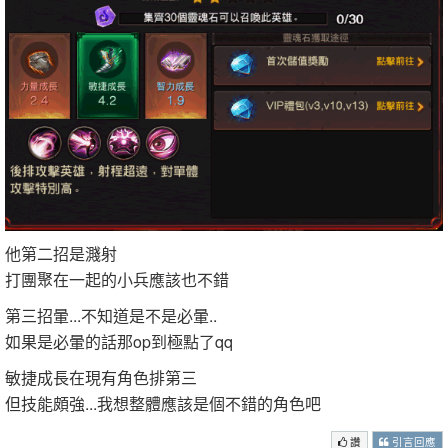
他第二招是濺射
打團聚在一起的小兵應該也不錯
第三招暈...不知道是不是必暈..
如果是必暈的話那op到極點了qq
敏捷成長在現有角色排第三
但技能頗強...我想整體應該是個不錯的角色吧
讚
引言回應