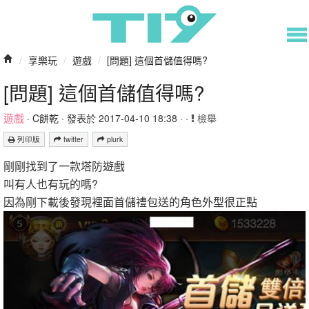
/
享樂玩
/
遊戲
/
[問題] 這個首儲值得嗎?
[問題] 這個首儲值得嗎?
遊戲
·
C餅乾
· 發表於 2017-04-10 18:38 · ·
檢舉
列印版
twitter
plurk
剛剛找到了一款塔防遊戲
叫有人也有玩的嗎?
因為剛下載後發現裡面首儲禮包送的角色外型很正點