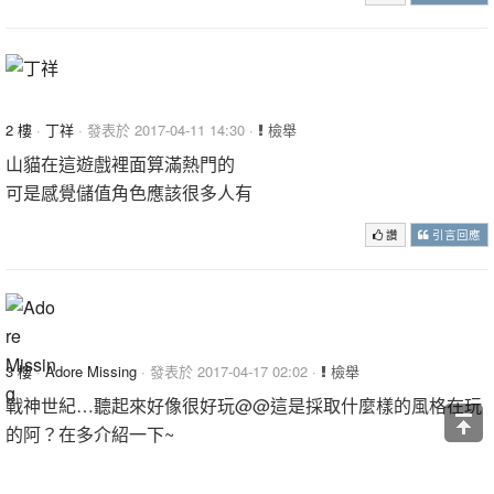
2 樓
·
丁祥
· 發表於 2017-04-11 14:30 ·
檢舉
山貓在這遊戲裡面算滿熱門的
可是感覺儲值角色應該很多人有
讚
引言回應
3 樓
·
Adore Missing
· 發表於 2017-04-17 02:02 ·
檢舉
戰神世紀…聽起來好像很好玩@@這是採取什麼樣的風格在玩
的阿？在多介紹一下~
讚
引言回應