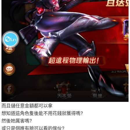
而且儲任意金額都可以拿
想知道這角色隻後能不用花錢就獲得嗎?
然後她厲害嗎?
或只是個唯有臉可以看的傢伙?