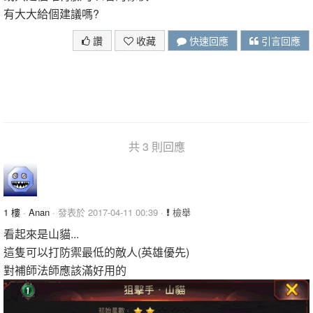
有大大給個建議嗎?
讚
收藏
快速回應
引言回應
共 3 則回應
1 樓
·
Anan
· 發表於 2017-04-11 00:39 ·
檢舉
看起來是山貓...
這隻可以打防禦最低的敵人(英雄優先)
對補師法師應該滿好用的