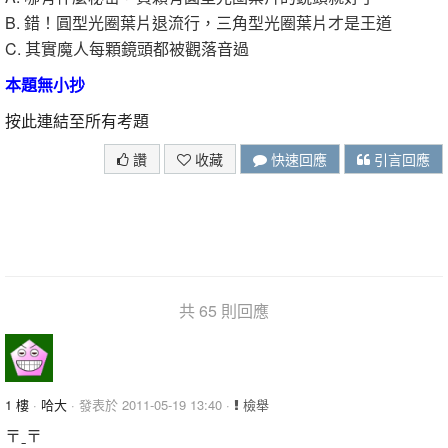
B. 錯！圓型光圈葉片退流行，三角型光圈葉片才是王道
C. 其實魔人每顆鏡頭都被觀落音過
本題無小抄
按此連結至所有考題
讚
收藏
快速回應
引言回應
共 65 則回應
1 樓
·
哈大
· 發表於 2011-05-19 13:40 ·
檢舉
〒ˍ〒