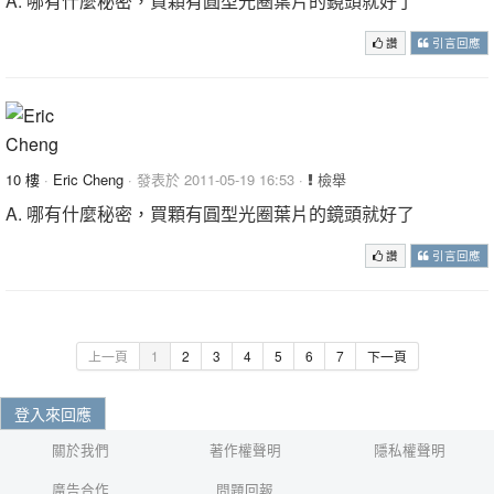
A. 哪有什麼秘密，買顆有圓型光圈葉片的鏡頭就好了
讚
引言回應
10 樓
·
Eric Cheng
· 發表於 2011-05-19 16:53 ·
檢舉
A. 哪有什麼秘密，買顆有圓型光圈葉片的鏡頭就好了
讚
引言回應
上一頁
1
2
3
4
5
6
7
下一頁
登入來回應
關於我們
著作權聲明
隱私權聲明
廣告合作
問題回報