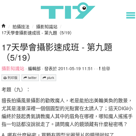
/
拍攝技法
/
攝影知識站
/
17天學會攝影速成班 - 第九題（5/19）
17天學會攝影速成班 - 第九題
（5/19）
攝影知識站
·
編輯部
· 發表於 2011-05-19 11:51 · ·
檢舉
列印版
twitter
plurk
考題（九）：
擅長拍攝風景攝影的勸敗魔人，老是能拍出美輪美奐的散景，
尤其是淺景深裡一個個圓型的光點實在太誘人了；這天DIGI小
編終於鼓起勇氣請教魔人其中的眉角在哪裡，哪知魔人搖搖手
指一句話都沒說就走了。請問魔人的鏡頭藏有什麼秘密嗎？
A. 哪有什麼秘密，買顆有圓型光圈葉片的鏡頭就好了