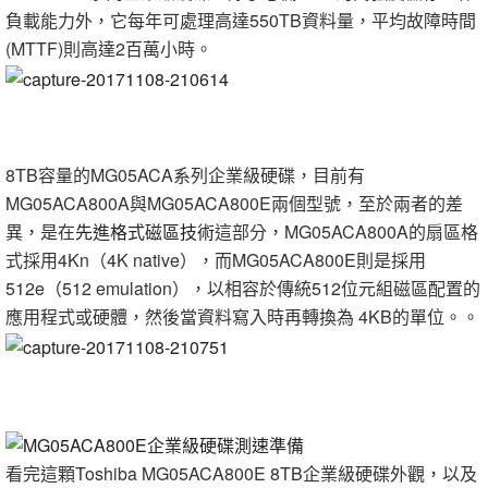
負載能力外，它每年可處理高達550TB資料量，平均故障時間
(MTTF)則高達2百萬小時。
8TB容量的MG05ACA系列企業級硬碟，目前有
MG05ACA800A與MG05ACA800E兩個型號，至於兩者的差
異，是在
先進格式磁區技術
這部分，MG05ACA800A的扇區格
式採用4Kn（4K native），而MG05ACA800E則是採用
512e（512 emulation），以相容於傳統512位元組磁區配置的
應用程式或硬體，然後當資料寫入時再轉換為 4KB的單位。。
看完這顆Toshiba MG05ACA800E 8TB企業級硬碟外觀，以及