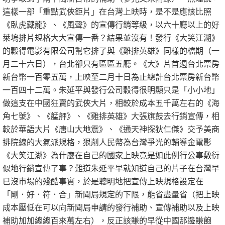
這樣一部「重點武俠鉅片」在台灣上映時，是不是應該比照
《臥虎藏龍》、《風聲》的宣傳行銷等級，以六十廳以上的好
萊塢排片規格大大宣傳一番？結果並沒有！發行《大笑江湖》
的穀得電影有限公司幫它排了與《雞排英雄》同樣的檔期（一
月二十六日），台北卻只有區區五廳。《大》片首週台北票房
新台幣一百零五萬，上映至二月十日為止總計台北票房新台幣
一百四十二萬。朱延平與發行公司穀得很明顯只是「小小地」
做這支在中國狂賣的武俠大片，相較於成本五千萬左右的《海
角七號》、《艋舺》、《雞排英雄》大張旗鼓去行銷宣傳，相
較於華語大片《唐山大地震》、《通天神探狄仁傑》交予美商
排院線的大氣派規格，狠削人民幣為台灣爭光的輔導金電影
《大笑江湖》為什麼在自己的國家上映竟是如此例行公事敷衍
似地行銷宣傳了事？難道朱延平早就知道自己的片子在台灣早
已沒市場的殘酷事實，於是聰明地把宣傳上映規格設定在
「剛．好．符．合」新聞局規定的下限，能省盡量省（把上映
成本壓低在可以向新聞局申請的發行補助、宣傳補助以及上映
補助加加總總百來萬左右），反正該賺的早從中國那邊賺飽