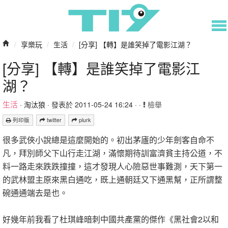
/
享樂玩
/
生活
/
[分享] 【轉】是誰笑掉了電影江湖？
[分享] 【轉】是誰笑掉了電影江
湖？
生活
·
淘汰狼
· 發表於 2011-05-24 16:24 · ·
檢舉
列印版
twitter
plurk
很多武俠小說總是這麼開始的。初出茅廬的少年劍客自命不
凡，拜別師父下山行走江湖，滿懷期待訓富濟貧主持公道，不
料一路走來跌跌撞撞，這才發現人心險惡世事難測，天下第一
的武林盟主原來黑白通吃，既上通朝廷又下通黑幫，正所謂整
碗通通端去是也。
好幾年前我看了杜琪峰暗刺中國共產黨的傑作《黑社會2以和