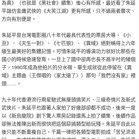
為貴》（也就是《黑社會》續集）後心有所感，最近看了朱延
平諧仿金庸武俠的《大笑江湖》更有所感，只不過兩者層次、
方向有別便是。
朱延平是台灣電影圈八十年代最具代表性的票房大導，《小
丑》、《天生一對》、《七匹狼》、《異域》絕對稱得上六年
級生最美好的集體記憶。可惜朱延平的導演功力就好比那些在
國小的時候急速發育，一旦上了國中卻再也長不高半吋的矮個
子，1990年成為他拍片的分水嶺，畢生成就從此停留在《異
域》主題曲（王傑唱的〈家太遠了〉）那句「我們沒有家」裡
頭……。
九十年代香港流行周星馳式無厘頭搞笑片、三級奇情片及新式
武俠片，朱延平也跟著人家拍了好幾部卻都不成功，後來一度
以《新烏龍院》創下驚人票房記錄還馬上拍了續集，後續作品
卻無法推陳出新而很快把這個惡搞類型給玩殘。朱延平自此以
後只能不斷重複自己，千篇一律把各類型電影拍成「苦兒流浪