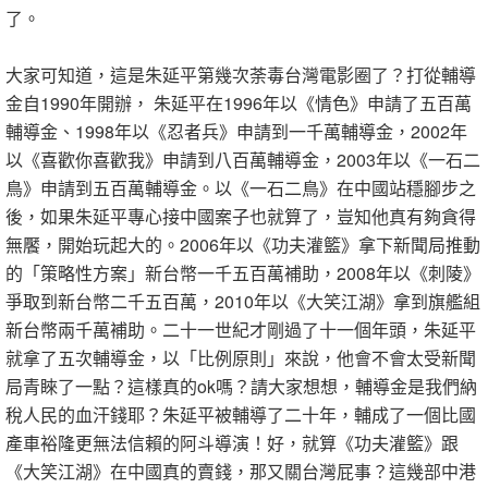
了。
大家可知道，這是朱延平第幾次荼毒台灣電影圈了？打從輔導
金自1990年開辦， 朱延平在1996年以《情色》申請了五百萬
輔導金、1998年以《忍者兵》申請到一千萬輔導金，2002年
以《喜歡你喜歡我》申請到八百萬輔導金，2003年以《一石二
鳥》申請到五百萬輔導金。以《一石二鳥》在中國站穩腳步之
後，如果朱延平專心接中國案子也就算了，豈知他真有夠貪得
無饜，開始玩起大的。2006年以《功夫灌籃》拿下新聞局推動
的「策略性方案」新台幣一千五百萬補助，2008年以《刺陵》
爭取到新台幣二千五百萬，2010年以《大笑江湖》拿到旗艦組
新台幣兩千萬補助。二十一世紀才剛過了十一個年頭，朱延平
就拿了五次輔導金，以「比例原則」來說，他會不會太受新聞
局青睞了一點？這樣真的ok嗎？請大家想想，輔導金是我們納
稅人民的血汗錢耶？朱延平被輔導了二十年，輔成了一個比國
產車裕隆更無法信賴的阿斗導演！好，就算《功夫灌籃》跟
《大笑江湖》在中國真的賣錢，那又關台灣屁事？這幾部中港