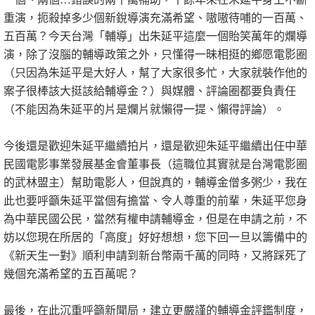
重演，扼殺掉多少個新銳導演充滿希望、嗷嗷待哺的一百萬、
五百萬？今天台灣「輔導」出朱延平這麼一個貽笑萬年的爛導
演，除了沒腦的輔導政策之外，只懂得一昧相挺的鄉愿電影圈
（只因為朱延平是大好人，幫了大家很多忙，大家就裝作他的
案子很棒該大挺該給輔導金？）與媒體、評論圈都要負責任
（不能因為朱延平的片是爛片就懶得一提、懶得評論）。
今後還是歡迎朱延平繼續拍片，還是歡迎朱延平繼續出任中華
民國電影事業發展基金會董事長（這職位其實就是台灣電影圈
的武林盟主）幫助電影人，但說真的，輔導金僧多粥少，我在
此也要呼籲朱延平當個有擔當、令人尊重的前輩，朱延平您身
為中華民國公民，當然有權申請輔導金，但是在申請之前，不
妨以您現在所居的「高度」好好想想，您下回一旦以籌備中的
《新天生一對》順利申請到新台幣兩千萬的同時，又將踩死了
幾個充滿希望的五百萬呢？
最後，在此沉重呼籲新聞局，建立更嚴謹的輔導金評鑑制度，