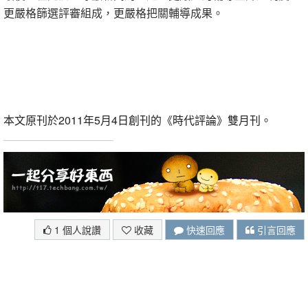
更嚴格篩選評審組成，更嚴格把關輔導成果。
本文原刊於2011年5月4日創刊的《時代評論》雙月刊。
1 個人說讚
收藏
快速回應
引言回應