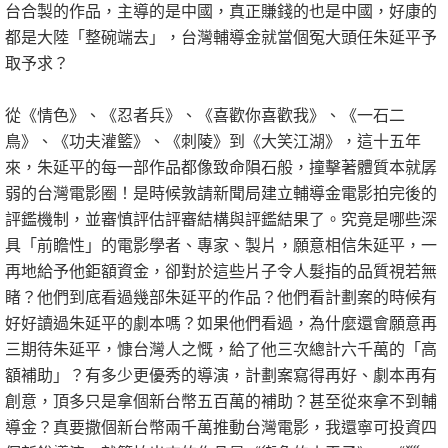
台合製的作品，主導的是中國，真正賺錢的也是中國，好康的
都是大陸「整碗端去」，台灣輔導金就當個冤大頭任朱延平予
取予求？
從《情色》、《忍者兵》、《喜歡你喜歡我》、《一石二
鳥》、《功夫灌籃》、《刺陵》到《大笑江湖》，這十五年
來，朱延平的每一部作品都像致命隕石般，撞擊著體質本就孱
弱的台灣電影圈！是時候敦請新聞局建立輔導金電影拍完後的
評鑑機制，並審慎評估評審結構與評鑑結果了。究竟是哪些深
具「前瞻性」的電影學者、專家、製片，願意相信朱延平，一
再地給予他鉅額資金，卻對於這些片子令人髮指的品質視若無
睹？他們到底看過幾部朱延平的作品？他們看計劃案的時候有
好好讀過朱延平的劇本嗎？如果他們看過，為什麼還會願意再
三期待朱延平，慷台灣人之慨，給了他三次總計六千萬的「高
額補助」？有多少更優秀的導演，計劃案寫得再好、劇本再有
創意，頂多只是拿個新台幣五百萬的補助？甚至從來拿不到輔
導金？真要撒個新台幣兩千萬推動台灣電影，我還寧可投資四