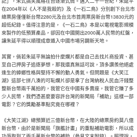
記」，朱式搞笑風格在台逐漸式微。邁入二十一世紀，朱延平
在2004年以《人不是我殺的》及《一石二鳥》分別創下台北市
總票房僅僅新台幣2280元及台北市首周票房新台幣13830元的
超低紀錄。值得注意的是，《一石二鳥》本是以電視電影規模
來製作的低預算產品，卻因在中國開出2000萬人民幣的紅盤，
讓朱延平得以順理成章遁入中國市場另闢新天地。
其實，倘若朱延平無論拍什麼爛片都是自己去找片商投資、甚
至自己押房子追逐夢想，那我還真無話可說，頂多讚羨他絕處
逢生的蟑螂性格與堅持不懈的動人勇氣。但問題是《大笑江
湖》這部七拼八湊的可恥爛片卻是拿了台灣納稅人民血汗錢整
整新台幣兩千萬拍的，我管它在中國有多賣座，我管它賺了多
少人民幣，我們憑甚麼要容許台灣的新聞局「補助」這樣一部
電影？它的獎勵基準點究竟在哪裡？
《大笑江湖》總預算近三億新台幣，在大陸的總票房約莫八億
新台幣，由於是新聞局「旗艦計畫」的重點補助電影，所以成
功爭取到了兩千萬新台幣的補助（參見文末附錄）。照理說，