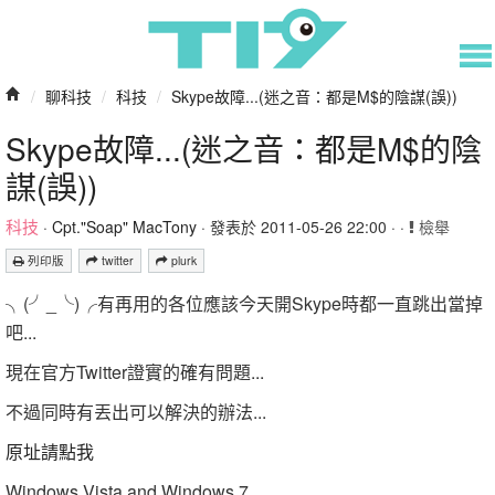
/
聊科技
/
科技
/
Skype故障...(迷之音：都是M$的陰謀(誤))
Skype故障...(迷之音：都是M$的陰
謀(誤))
科技
·
Cpt."Soap" MacTony
· 發表於 2011-05-26 22:00 · ·
檢舉
列印版
twitter
plurk
╮(╯_╰)╭有再用的各位應該今天開Skype時都一直跳出當掉
吧...
現在官方Twitter證實的確有問題...
不過同時有丟出可以解決的辦法...
原址請點我
Windows Vista and Windows 7