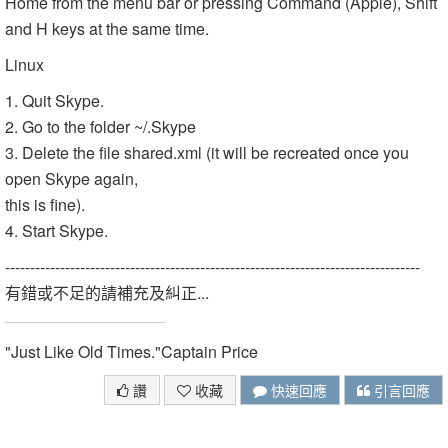
Home from the menu bar or pressing Command (Apple), Shift
and H keys at the same time.
Linux
1. Quit Skype.
2. Go to the folder ~/.Skype
3. Delete the file shared.xml (it will be recreated once you
open Skype again,
this is fine).
4. Start Skype.
-----------------------------------------------------------------------------------
有錯或不足的請補充及糾正...
"Just Like Old Times."Captain Price
讚
收藏
快速回應
引言回應