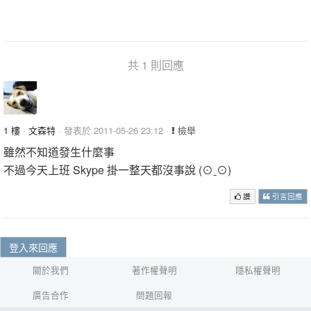
共 1 則回應
1 樓
·
文森特
· 發表於 2011-05-26 23:12 ·
檢舉
雖然不知道發生什麼事
不過今天上班 Skype 掛一整天都沒事說 (⊙ˍ⊙)
讚
引言回應
登入來回應
關於我們
著作權聲明
隱私權聲明
廣告合作
問題回報