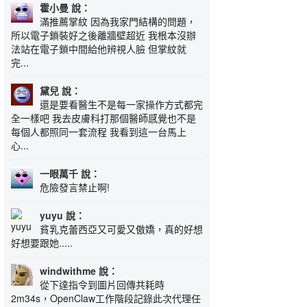
霍小曼 說：
滿推薦掌紋 因為我家門結構的問題，
所以電子鎖裝好之後離牆壁超近 我根本沒辦
法站在電子鎖中間給他辨視人臉 但掌紋就
完...
黛兒 說：
還是要看醫生不是每一家操作方式都完
全一樣吧 我去皮膚科打那個醫師感覺也不是
每個人都照同一套流程 我看到這一台馬上
心...
一眼萬千 說：
危險發言禁止啊!
yuyu 說：
貧乳克蕾西亞又可愛又傲嬌，真的好想
好想要跟她.....
windwithme 說：
從下達指令到圖片回傳共耗時
2m34s，OpenClaw工作階段記錄此次代理任