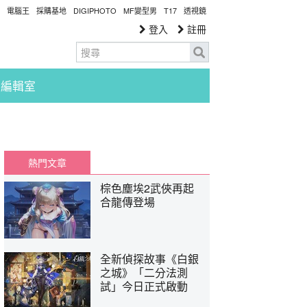
電腦王
採購基地
DIGIPHOTO
MF變型男
T17
透視鏡
登入
註冊
編輯室
熱門文章
棕色塵埃2武俠再起
合龍傳登場
全新偵探故事《白銀
之城》「二分法測
試」今日正式啟動