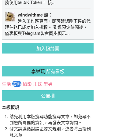
務使用56.5K Token。 接...
windwithme 說：
進入工作區頁面，即可確認剛下達的代
理任務已成功加入排程。 到達預定時間後，
儀表板與Telegram皆會同步顯示...
加入粉絲團
享樂玩
所有看板
生活
遊戲
攝影
正妹
型男
公佈欄
本板板規
請先利用本版搜尋功能搜尋文章，如蒐尋不
到您所需要的資訊，再發表文章詢問。
發文請遵循討論區發文規則，違者將直接刪
除文章