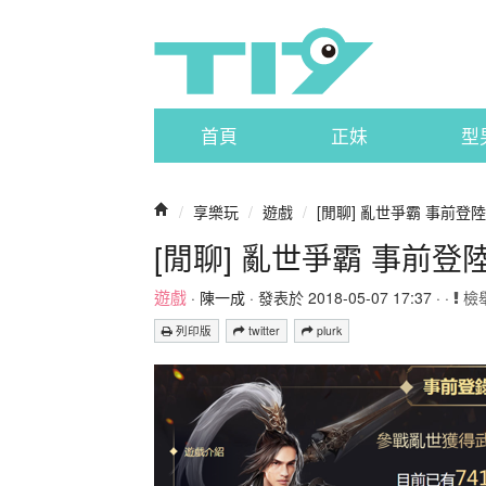
首頁
正妹
型
/
享樂玩
/
遊戲
/
[閒聊] 亂世爭霸 事前登
[閒聊] 亂世爭霸 事前
遊戲
·
陳一成
· 發表於 2018-05-07 17:37 · ·
檢
列印版
twitter
plurk