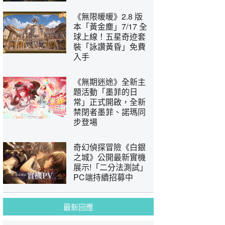
《無限暖暖》2.8 版
本「黃金塵」7/17 全
球上線！五星奇迹套
裝「詠讚黃昏」免費
入手
《無期迷途》全新主
題活動「墨菲的日
常」正式開啟，全新
禁閉者墨菲、諾瑪同
步登場
奇幻偵探冒險《白銀
之城》公開最新實機
展示!「二分法測試」
PC端持續招募中
最新回應