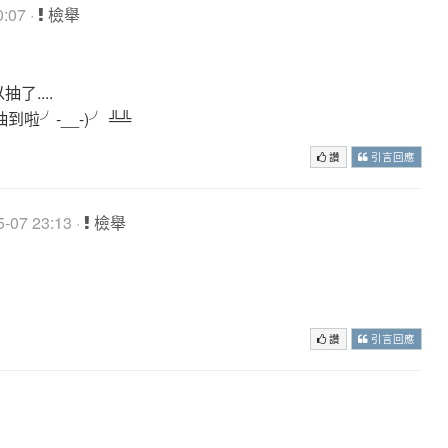
:07 ·
檢舉
了....
╯-__-)╯ ╩╩
讚
引言回應
07 23:13 ·
檢舉
讚
引言回應