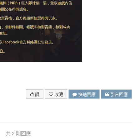
讚
收藏
快速回應
引言回應
共 2 則回應