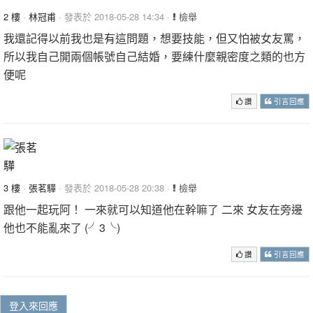
2 樓
·
林冠甫
· 發表於 2018-05-28 14:34 ·
檢舉
我還記得以前我也是有這問題，想要技能，但又怕被女友罵，
所以我自己開兩個帳號自己結婚，要練什麼親密度之類的也方
便呢
讚
引言回應
3 樓
·
張茗驊
· 發表於 2018-05-28 20:38 ·
檢舉
跟他一起玩阿！ 一來就可以知道他在幹嘛了 二來 女友在旁邊
他也不能亂來了 (╯3╰)
讚
引言回應
登入來回應