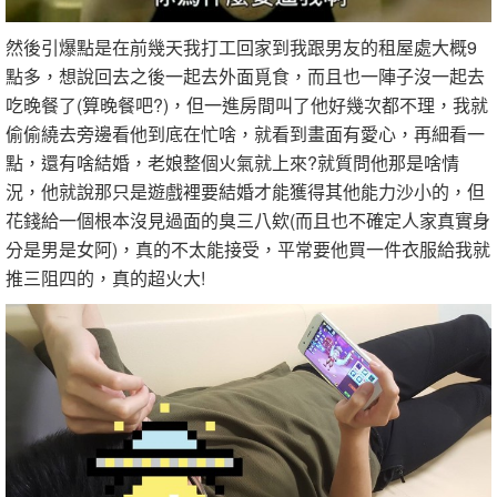
然後引爆點是在前幾天我打工回家到我跟男友的租屋處大概9
點多，想說回去之後一起去外面覓食，而且也一陣子沒一起去
吃晚餐了(算晚餐吧?)，但一進房間叫了他好幾次都不理，我就
偷偷繞去旁邊看他到底在忙啥，就看到畫面有愛心，再細看一
點，還有啥結婚，老娘整個火氣就上來?就質問他那是啥情
況，他就說那只是遊戲裡要結婚才能獲得其他能力沙小的，但
花錢給一個根本沒見過面的臭三八欸(而且也不確定人家真實身
分是男是女阿)，真的不太能接受，平常要他買一件衣服給我就
推三阻四的，真的超火大!