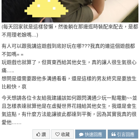
(每天回家就是這樣發懶，然後躺在那邊逛時裝配來配去，是都
不用理老娘嗎…)
有人可以跟我講這遊戲到底好玩在哪???我真的連這個遊戲都
不如嗎= =
玩遊戲也就算了，但買東西給其他女生，真的讓人很生氣很心
痛…..
想問是還需要跟他多溝通看看，還是這樣的男友終究是要放生
比較快，哀
今天想請各位卡友給我建議該如何跟閃溝通少玩一點電動~~並
且怎樣表達就算他是在虛擬世界花錢給其他女生，我還是會生
氣這點，有什麼方法能讓彼此都達到平衡，因為其實我真的很
愛他……
讚
收藏
快速回應
引言回應