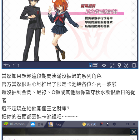
當然如果想趁這段期間湊滿沒抽過的系列角色
官方當然很貼心地推出了限定卡池給各位斗內一波啦
還沒抽到金閃、尼祿、C狐或其他讓你望穿秋水飲恨數日的從
者
還不趁現在給他開個王之財庫?
把你的石頭都丟進卡池裡吧~~~~~~