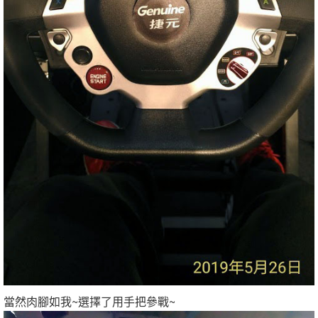
當然肉腳如我~選擇了用手把參戰~