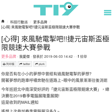
/
科技行動派
/
更多品牌
/
[心得] 來風馳電掣吧!!捷元宙斯盃極限競速大賽參戰
[心得] 來風馳電掣吧!!捷元宙斯盃極
限競速大賽參戰
更多品牌
·
我愛傑
· 發表於 2019-06-03 14:42 · ·
檢舉
列印版
twitter
plurk
你是否有在小小的夢想中曾經有過風馳電掣的夢想?
開著夢想的跑車呼嘯奔馳在道路上~眼中的風景漸漸往後消逝
今年巡迴北中南深受好評的「捷元宙斯盃極限競速大賽」，總
決賽在2019春季電腦展隆重展開!
這是收到的MAIL通知
遙想上次參加春季電腦展沒多久~