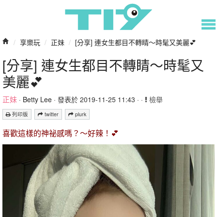
/
享樂玩
/
正妹
/
[分享] 連女生都目不轉睛～時髦又美麗💕
[分享] 連女生都目不轉睛～時髦又
美麗💕
正妹
·
Betty Lee
· 發表於 2019-11-25 11:43 · ·
檢舉
列印版
twitter
plurk
喜歡這樣的神祕感嗎？～好辣！💕