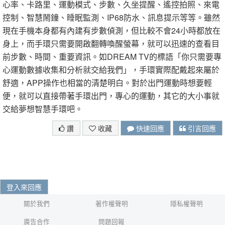
心率、卡路里、運動模式、步數、久坐提醒、遙控拍照、來電
控制、智慧鬧鐘、睡眠監測、IP68防水、訊息提示等等。雖然
現在手機本身都有內建有步數偵測，但比較不會24小時都放在
身上，而手環只需要開啟翻轉喚醒螢幕，就可以迅速的查看目
前步數、時間、重要資訊。如DREAM TV的標語「你只需要專
心運動數據收集和分析就交給我們」，手環實際配戴起來屬於
舒適，APP操作也相當的清楚明白。對於出門運動時想要輕
便，就可以直接帶著手環出門，專心的運動，其它的大小事就
交給夢想智慧手環吧。
讚
收藏
快速回應
引言回應
登入來回應
關於我們
著作權聲明
隱私權聲明
廣告合作
問題回報