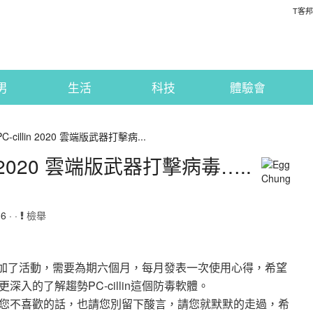
T客邦
男
生活
科技
體驗會
cillin 2020 雲端版武器打擊病...
n 2020 雲端版武器打擊病毒…..
 · ·
檢舉
因為參加了活動，需要為期六個月，每月發表一次使用心得，希望
入的了解趨勢PC-cillin這個防毒軟體。
您不喜歡的話，也請您別留下酸言，請您就默默的走過，希