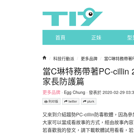
首頁
正妹
型
/
科技行動派
/
更多品牌
/
當C琳特務帶著PC-
當C琳特務帶著PC-cilli
家長防護篇
更多品牌
·
Egg Chung
· 發表於 2020-02-29 03:36
列印版
twitter
plurk
又來到介紹趨勢PC-cillin防毒軟體，
大家可以當成看故事的方式，經由故事內容更深
若喜歡我的發文，請下載軟體試用看看，若