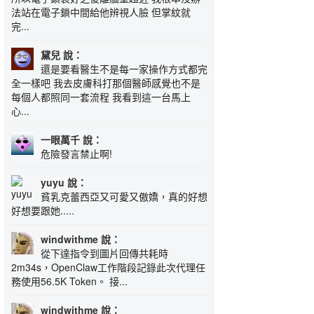
法站在電子鎖中間給他辨視人臉 但掌紋就
完...
黛兒 說：
還是要看醫生不是每一家操作方式都完
全一樣吧 我去皮膚科打那個醫師感覺也不是
每個人都照同一套流程 我看到這一台馬上
心...
一眼萬千 說：
危險發言禁止啊!
yuyu 說：
貧乳克蕾西亞又可愛又傲嬌，真的好想
好想要跟她.....
windwithme 說：
從下達指令到圖片回傳共耗時
2m34s，OpenClaw工作階段記錄此次代理任
務使用56.5K Token。 接...
windwithme 說：