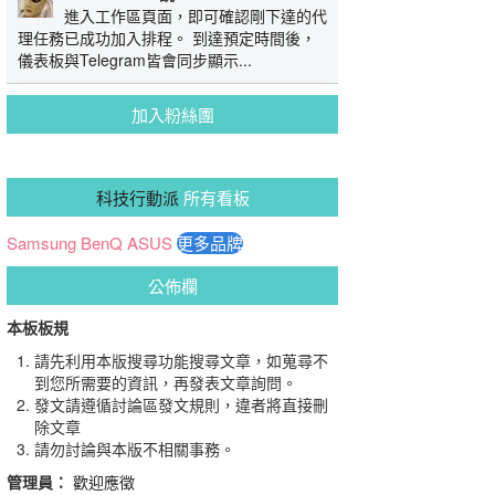
進入工作區頁面，即可確認剛下達的代
理任務已成功加入排程。 到達預定時間後，
儀表板與Telegram皆會同步顯示...
加入粉絲團
科技行動派
所有看板
Samsung
BenQ
ASUS
更多品牌
公佈欄
本板板規
請先利用本版搜尋功能搜尋文章，如蒐尋不
到您所需要的資訊，再發表文章詢問。
發文請遵循討論區發文規則，違者將直接刪
除文章
請勿討論與本版不相關事務。
管理員：
歡迎應徵