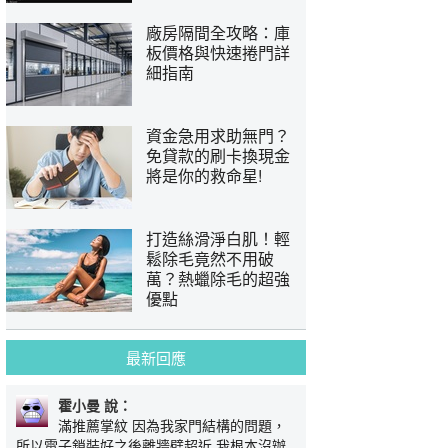
廠房隔間全攻略：庫
板價格與快速捲門詳
細指南
資金急用求助無門？
免貸款的刷卡換現金
將是你的救命星!
打造絲滑淨白肌！輕
鬆除毛竟然不用破
萬？熱蠟除毛的超強
優點
最新回應
霍小曼 說：
滿推薦掌紋 因為我家門結構的問題，
所以電子鎖裝好之後離牆壁超近 我根本沒辦