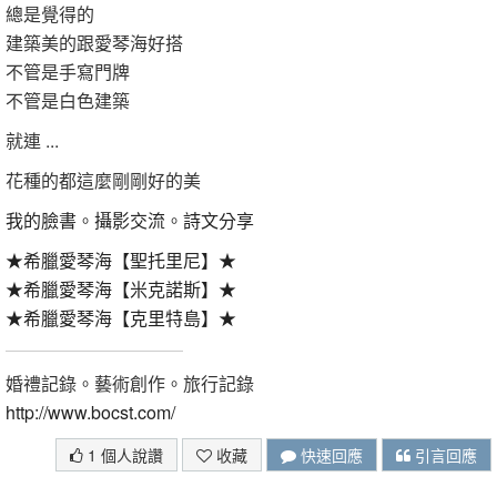
總是覺得的
建築美的跟愛琴海好搭
不管是手寫門牌
不管是白色建築
就連 ...
花種的都這麼剛剛好的美
我的臉書
。
攝影交流
。
詩文分享
★希臘愛琴海【聖托里尼】★
★希臘愛琴海【米克諾斯】★
★希臘愛琴海【克里特島】★
婚禮記錄。藝術創作。旅行記錄
http://www.bocst.com/
1 個人說讚
收藏
快速回應
引言回應