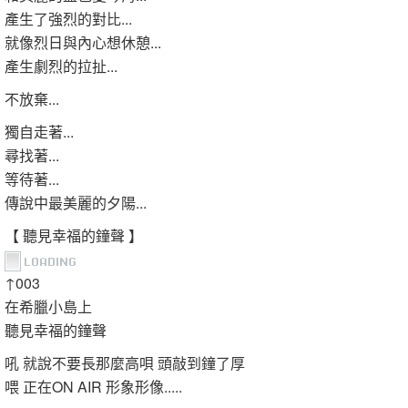
產生了強烈的對比...
就像烈日與內心想休憩...
產生劇烈的拉扯...
不放棄...
獨自走著...
尋找著...
等待著...
傳說中最美麗的夕陽...
【 聽見幸福的鐘聲 】
↑003
在希臘小島上
聽見幸福的鐘聲
吼 就說不要長那麼高唄 頭敲到鐘了厚
喂 正在ON AIR 形象形像.....