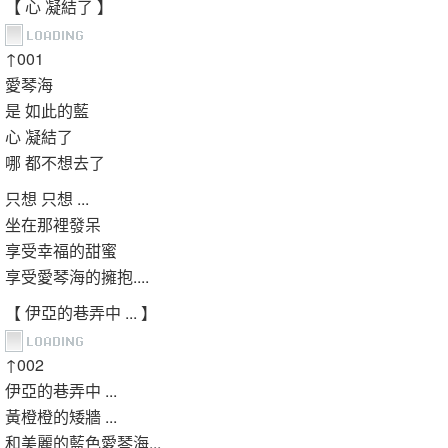
【 心 凝結了 】
↑001
愛琴海
是 如此的藍
心 凝結了
哪 都不想去了
只想 只想 ...
坐在那裡發呆
享受幸福的甜蜜
享受愛琴海的擁抱....
【 伊亞的巷弄中 ... 】
↑002
伊亞的巷弄中 ...
黃橙橙的矮牆 ...
和美麗的藍色愛琴海...