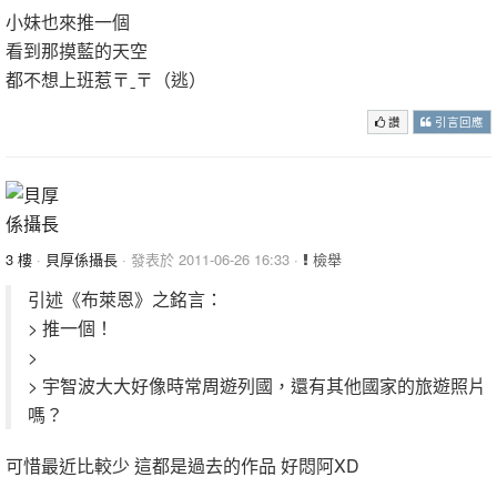
小妹也來推一個
看到那摸藍的天空
都不想上班惹〒ˍ〒（逃）
讚
引言回應
3 樓
·
貝厚係攝長
· 發表於 2011-06-26 16:33 ·
檢舉
引述《布萊恩》之銘言：
> 推一個！
>
> 宇智波大大好像時常周遊列國，還有其他國家的旅遊照片
嗎？
可惜最近比較少 這都是過去的作品 好悶阿XD