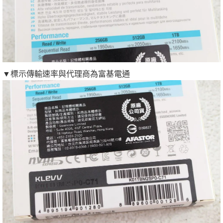
▼標示傳輸速率與代理商為富基電通