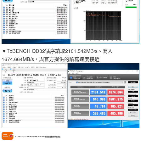
▼TxBENCH QD32循序讀取2101.542MB/s、寫入
1674.664MB/s，與官方提供的讀寫速度接近
KLEVV CRAS C710 M.2 NVMe PCIe SSD固態硬碟實際傳輸測試