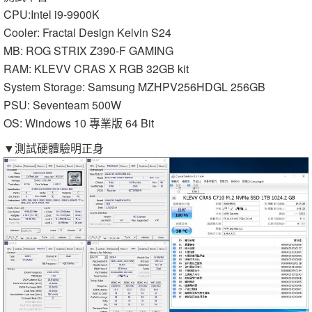
CPU:Intel i9-9900K
Cooler: Fractal Design Kelvin S24
MB: ROG STRIX Z390-F GAMING
RAM: KLEVV CRAS X RGB 32GB kit
System Storage: Samsung MZHPV256HDGL 256GB
PSU: Seventeam 500W
OS: Windows 10 專業版 64 Bit
▼測試硬體驗明正身