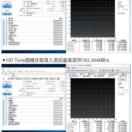
▼HD Tune隨機存取寫入測試最高提供763.364MB/s