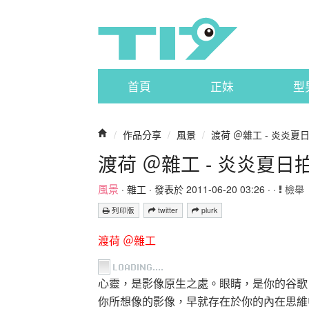
首頁
正妹
型
/
作品分享
/
風景
/
渡荷 ＠雜工 - 炎炎夏
渡荷 ＠雜工 - 炎炎夏日
風景
·
雜工
· 發表於 2011-06-20 03:26 · ·
檢舉
列印版
twitter
plurk
渡荷 ＠雜工
心靈，是影像原生之處。眼睛，是你的谷歌
你所想像的影像，早就存在於你的內在思維