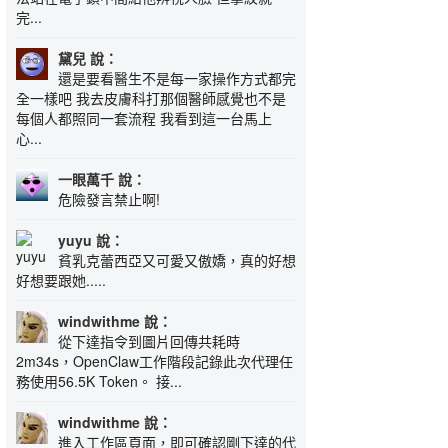
完...
黛兒 說：
還是要看醫生不是每一家操作方式都完
全一樣吧 我去皮膚科打那個醫師感覺也不是
每個人都照同一套流程 我看到這一台馬上
心...
一眼萬千 說：
危險發言禁止啊!
yuyu 說：
貧乳克蕾西亞又可愛又傲嬌，真的好想
好想要跟她.....
windwithme 說：
從下達指令到圖片回傳共耗時
2m34s，OpenClaw工作階段記錄此次代理任
務使用56.5K Token。 接...
windwithme 說：
進入工作區頁面，即可確認剛下達的代