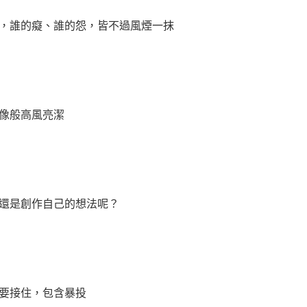
，誰的癡、誰的怨，皆不過風煙一抹
像般高風亮潔
還是創作自己的想法呢？
要接住，包含暴投