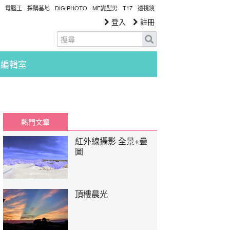
電腦王
採購基地
DIGIPHOTO
MF變型男
T17
透視鏡
登入
註冊
編輯室
熱門文章
紅外線攝影 全景+疊
圖
頂樓晨光