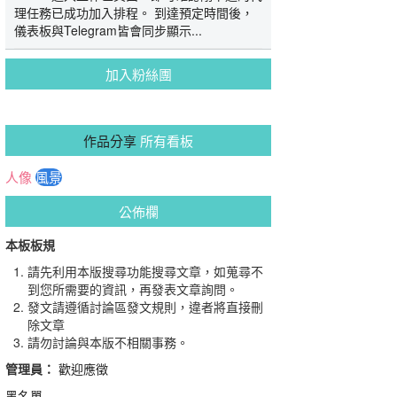
理任務已成功加入排程。 到達預定時間後，
儀表板與Telegram皆會同步顯示...
加入粉絲團
作品分享
所有看板
人像
風景
公佈欄
本板板規
請先利用本版搜尋功能搜尋文章，如蒐尋不
到您所需要的資訊，再發表文章詢問。
發文請遵循討論區發文規則，違者將直接刪
除文章
請勿討論與本版不相關事務。
管理員：
歡迎應徵
黑名單