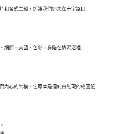
片和各式主題，卻讓我們迷失在十字路口
、細節、美圖、色彩，身陷在這泥沼裡
們內心的架構，它原本是個純白無瑕的繪圖紙
。
薄