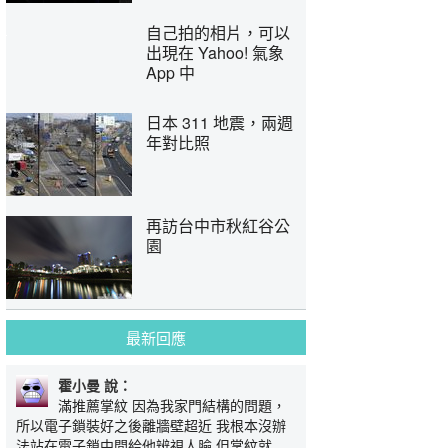
自己拍的相片，可以
出現在 Yahoo! 氣象
App 中
日本 311 地震，兩週
年對比照
再訪台中市秋紅谷公
園
最新回應
霍小曼 說：
滿推薦掌紋 因為我家門結構的問題，
所以電子鎖裝好之後離牆壁超近 我根本沒辦
法站在電子鎖中間給他辨視人臉 但掌紋就