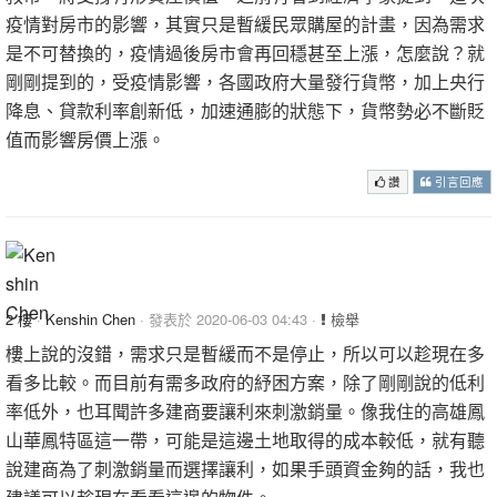
疫情對房市的影響，其實只是暫緩民眾購屋的計畫，因為需求
是不可替換的，疫情過後房市會再回穩甚至上漲，怎麼說？就
剛剛提到的，受疫情影響，各國政府大量發行貨幣，加上央行
降息、貸款利率創新低，加速通膨的狀態下，貨幣勢必不斷貶
值而影響房價上漲。
讚
引言回應
2 樓
·
Kenshin Chen
· 發表於 2020-06-03 04:43 ·
檢舉
樓上說的沒錯，需求只是暫緩而不是停止，所以可以趁現在多
看多比較。而目前有需多政府的紓困方案，除了剛剛說的低利
率低外，也耳聞許多建商要讓利來刺激銷量。像我住的高雄鳳
山華鳳特區這一帶，可能是這邊土地取得的成本較低，就有聽
說建商為了刺激銷量而選擇讓利，如果手頭資金夠的話，我也