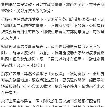
雙創低的青安貸款，可能在政策優惠下將由黑翻紅，市場再度
響起公、民銀房貸大戰的號角。
公股行庫在財政部號令下，史無前例祭出房貸加碼降一碼、消
貸加碼降二碼的空前優惠，且不排富又幾乎不設限，公股房貸
族只要是自用住宅貸款，即使住帝寶豪宅都同享優惠，可說是
人人有獎。
財政部國庫署長蕭家旗表示，政府降息優惠要幅度大又不設
限，才能讓人感受到「誠意」，儘可能協助大家熬過疫情蔓延
時間。但為避免炒房，限一千萬元以內才有優惠，「對住帝寶
者來說，只是小小錢啦！」
蕭家旗表示，雖然公股銀行「大放送」，獲利會減少，但也有
可能業務量增加，跟客戶建立更好、更長遠的關係，讓民眾知
道公股銀行不但不會雨天收傘，還會佛心降息，長遠來看未必
全是負面。
央行上周宣布降息一碼，財政部則要求旗下公股銀行配合紓