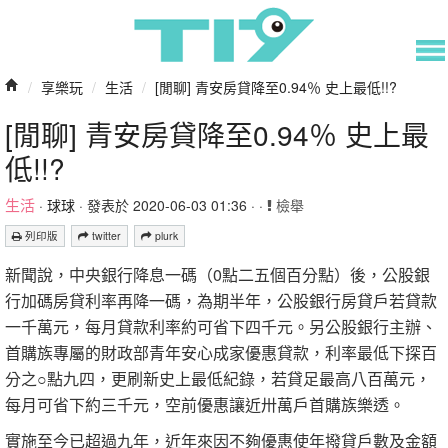
/
享樂玩
/
生活
/
[閒聊] 青安房貸降至0.94％ 史上最低!!?
[閒聊] 青安房貸降至0.94％ 史上最
低!!?
生活
·
球球
· 發表於 2020-06-03 01:36 · ·
檢舉
列印版
twitter
plurk
新聞說，中央銀行降息一碼（0點二五個百分點）後，公股銀
行加碼房貸利率再降一碼，為期半年，公股銀行房貸戶若貸款
一千萬元，每月貸款利率約可省下四千元。另公股銀行主辦、
首購族專屬的財政部青年安心成家優惠貸款，利率最低下探百
分之○點九四，更刷新史上最低紀錄，若貸足最高八百萬元，
每月可省下約三千元，空前優惠讓近卅萬戶首購族樂透。
實施至今已超過九年，近年來因不夠優惠使年撥貸戶數及金額