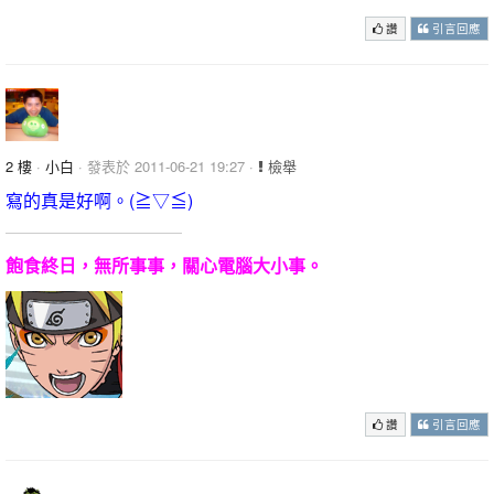
讚
引言回應
2 樓
·
小白
· 發表於 2011-06-21 19:27 ·
檢舉
寫的真是好啊。(≧▽≦)
飽食終日，無所事事，關心電腦大小事。
讚
引言回應