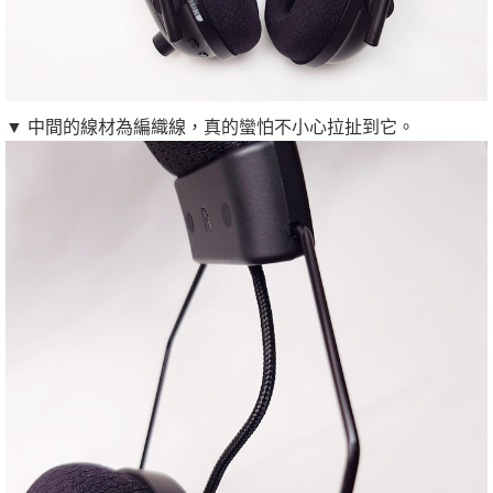
▼ 中間的線材為編織線，真的蠻怕不小心拉扯到它。