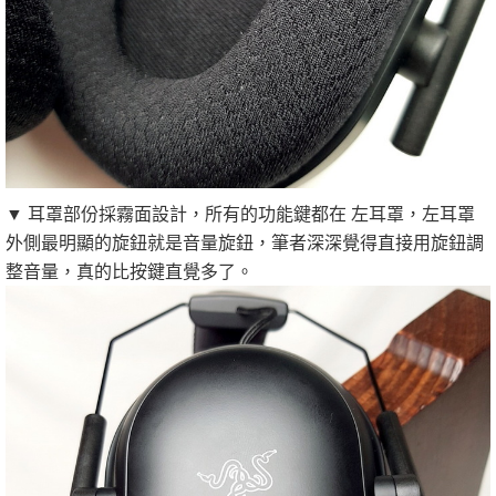
▼ 耳罩部份採霧面設計，所有的功能鍵都在 左耳罩，左耳罩
外側最明顯的旋鈕就是音量旋鈕，筆者深深覺得直接用旋鈕調
整音量，真的比按鍵直覺多了。