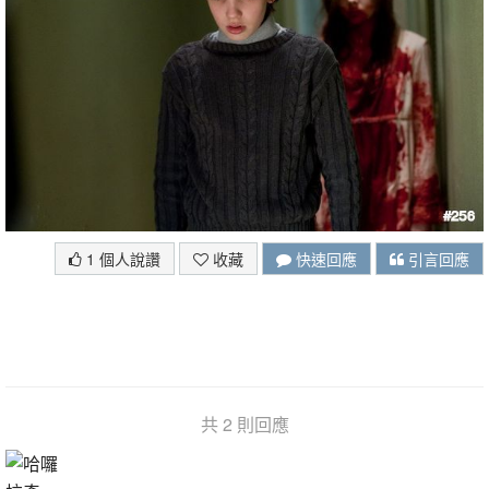
1 個人說讚
收藏
快速回應
引言回應
共 2 則回應