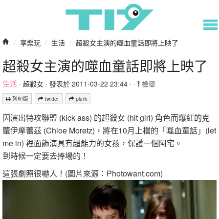
/
享樂玩
/
生活
/
超殺女主演的噬血童話即將上映了
超殺女主演的噬血童話即將上映了
生活
·
超殺女
· 發表於 2011-03-22 23:44 · ·
檢舉
列印版
twitter
plurk
因演出特攻聯盟 (kick ass) 的超殺女 (hit girl) 角色而爆紅的克
蘿伊摩蕾茲 (Chloe Moretz)，將在10月上檔的「噬血童話」(let
me in) 裡面飾演具有超能力的女孩，保護一個阿宅。
到時候一定要去捧場的！
這張劇照很嚇人！(圖片來源：Photowant.com)