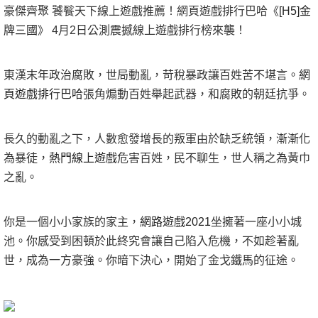
豪傑齊聚 饕餮天下線上遊戲推薦！網頁遊戲排行巴哈《
[H5]金
牌三國
》 4月2日公測震撼線上遊戲排行榜來襲！
東漢末年政治腐敗，世局動亂，苛稅暴政讓百姓苦不堪言。
網
頁遊戲排行巴哈
張角煽動百姓舉起武器，和腐敗的朝廷抗爭。
長久的動亂之下，人數愈發增長的叛軍由於缺乏統領，漸漸化
為暴徒，
熱門線上遊戲
危害百姓，民不聊生，世人稱之為黃巾
之亂。
你是一個小小家族的家主，
網路遊戲2021
坐擁著一座小小城
池。你感受到困頓於此終究會讓自己陷入危機，不如趁著亂
世，成為一方豪強。你暗下決心，開始了金戈鐵馬的征途。