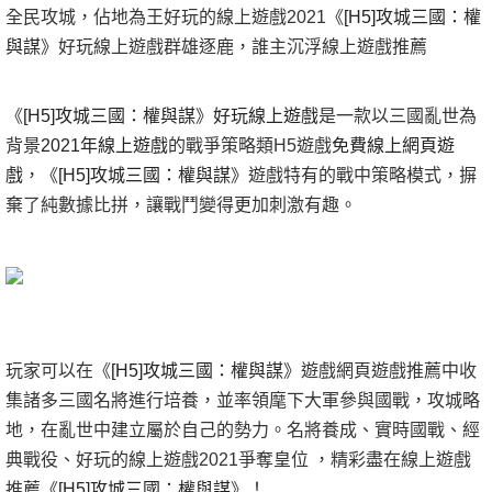
全民攻城，佔地為王好玩的線上遊戲2021
《
[H5]攻城三國：權
與謀
》好玩線上遊戲
群雄逐鹿，誰主沉浮線上遊戲推薦
《
[H5]攻城三國：權與謀
》
好玩線上遊戲
是一款以三國亂世為
背景
2021年線上遊戲
的戰爭策略類H5遊戲
免費線上網頁遊
戲
，
《
[H5]攻城三國：權與謀
》
遊戲特有的戰中策略模式，摒
棄了純數據比拼，讓戰鬥變得更加刺激有趣。
玩家可以在
《
[H5]攻城三國：權與謀
》
遊戲網頁遊戲推薦中收
集諸多三國名將進行培養，並率領麾下大軍參與國戰，攻城略
地，在亂世中建立屬於自己的勢力。名將養成、實時國戰、經
典戰役、好玩的線上遊戲2021爭奪皇位 ，精彩盡在線上遊戲
推薦
《
[H5]攻城三國：權與謀
》
！