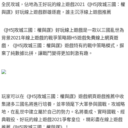
全民攻城，佔地為王好玩的線上遊戲2021
《
[H5]攻城三國：權
與謀
》好玩線上遊戲
群雄逐鹿，誰主沉浮線上遊戲推薦
《
[H5]攻城三國：權與謀
》
好玩線上遊戲
是一款以三國亂世為
背景
2021年線上遊戲
的戰爭策略類H5遊戲
免費線上網頁遊
戲
，
《
[H5]攻城三國：權與謀
》
遊戲特有的戰中策略模式，摒
棄了純數據比拼，讓戰鬥變得更加刺激有趣。
玩家可以在
《
[H5]攻城三國：權與謀
》
遊戲網頁遊戲推薦中收
集諸多三國名將進行培養，並率領麾下大軍參與國戰，攻城略
地，在亂世中建立屬於自己的勢力。名將養成、實時國戰、經
典戰役、好玩的線上遊戲2021爭奪皇位 ，精彩盡在線上遊戲
推薦
《
[H5]攻城三國：權與謀
》
！