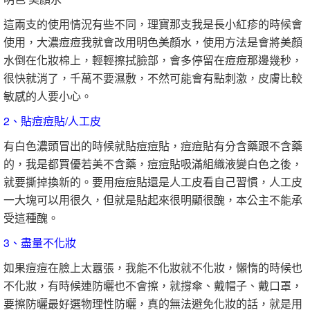
這兩支的使用情況有些不同，理寶那支我是長小紅疹的時候會
使用，大濃痘痘我就會改用明色美顏水，使用方法是會將美顏
水倒在化妝棉上，輕輕擦拭臉部，會多停留在痘痘那邊幾秒，
很快就消了，千萬不要濕敷，不然可能會有點刺激，皮膚比較
敏感的人要小心。
2、貼痘痘貼/人工皮
有白色濃頭冒出的時候就貼痘痘貼，痘痘貼有分含藥跟不含藥
的，我是都買優若美不含藥，痘痘貼吸滿組織液變白色之後，
就要撕掉換新的。要用痘痘貼還是人工皮看自己習慣，人工皮
一大塊可以用很久，但就是貼起來很明顯很醜，本公主不能承
受這種醜。
3、盡量不化妝
如果痘痘在臉上太囂張，我能不化妝就不化妝，懶惰的時候也
不化妝，有時候連防曬也不會擦，就撐傘、戴帽子、戴口罩，
要擦防曬最好選物理性防曬，真的無法避免化妝的話，就是用