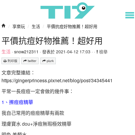
/
享樂玩
/
生活
/
平價抗痘好物推薦！超好用
平價抗痘好物推薦！超好用
生活
·
snow212311
· 發表於 2021-04-12 17:03 · ·
檢舉
列印版
twitter
plurk
文章完整連結：
https://gingerprincess.pixnet.net/blog/post/34345441
平常一長痘痘一定會做的幾件事：
1、擦痘痘精華
我自己常用的痘痘精華有兩款
理膚寶水 dou+淨痘無瑕極效精華
明色 美顏水