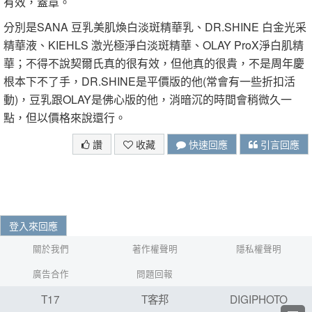
有效，蓋章。
分別是SANA 豆乳美肌煥白淡斑精華乳、DR.SHINE 白金光采
精華液、KIEHLS 激光極淨白淡斑精華、OLAY ProX淨白肌精
華；不得不說契爾氏真的很有效，但他真的很貴，不是周年慶
根本下不了手，DR.SHINE是平價版的他(常會有一些折扣活
動)，豆乳跟OLAY是佛心版的他，消暗沉的時間會稍微久一
點，但以價格來說還行。
讚
收藏
快速回應
引言回應
登入來回應
關於我們
著作權聲明
隱私權聲明
廣告合作
問題回報
T17
T客邦
DIGIPHOTO