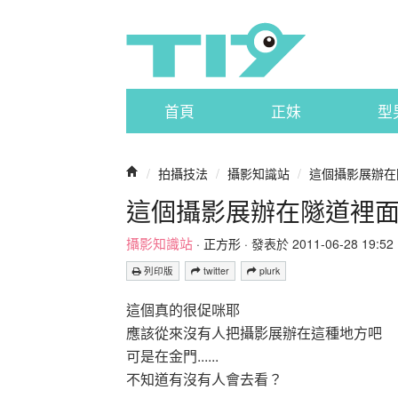
首頁
正妹
型
/
拍攝技法
/
攝影知識站
/
這個攝影展辦在隧
這個攝影展辦在隧道裡面.
攝影知識站
·
正方形
· 發表於 2011-06-28 19:52 
列印版
twitter
plurk
這個真的很促咪耶
應該從來沒有人把攝影展辦在這種地方吧
可是在金門......
不知道有沒有人會去看？