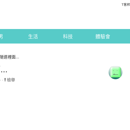
T客邦
男
生活
科技
體驗會
道裡面...
..
· ·
檢舉