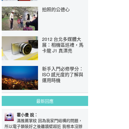
拍照的公德心
2012 台北多媒體大
展：相機區巡禮，馬
卡龍 J1 真漂亮
新手入門必修學分：
ISO 感光度的了解與
運用時機
最新回應
霍小曼 說：
滿推薦掌紋 因為我家門結構的問題，
所以電子鎖裝好之後離牆壁超近 我根本沒辦