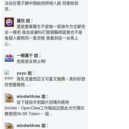
法站在電子鎖中間給他辨視人臉 但掌紋就
完...
黛兒 說：
還是要看醫生不是每一家操作方式都完
全一樣吧 我去皮膚科打那個醫師感覺也不是
每個人都照同一套流程 我看到這一台馬上
心...
一眼萬千 說：
危險發言禁止啊!
yuyu 說：
貧乳克蕾西亞又可愛又傲嬌，真的好想
好想要跟她.....
windwithme 說：
從下達指令到圖片回傳共耗時
2m34s，OpenClaw工作階段記錄此次代理任
務使用56.5K Token。 接...
windwithme 說：