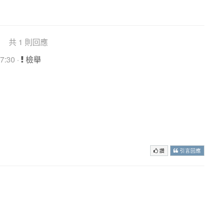
共 1 則回應
7:30 ·
檢舉
讚
引言回應