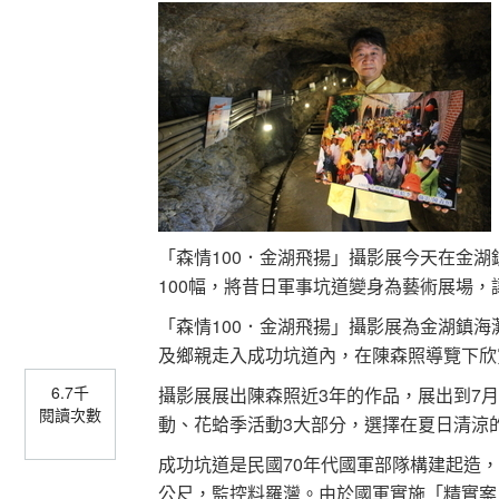
「森情100．金湖飛揚」攝影展今天在金
100幅，將昔日軍事坑道變身為藝術展場，
「森情100．金湖飛揚」攝影展為金湖鎮
及鄉親走入成功坑道內，在陳森照導覽下欣
6.7千
攝影展展出陳森照近3年的作品，展出到7
閱讀次數
動、花蛤季活動3大部分，選擇在夏日清涼
成功坑道是民國70年代國軍部隊構建起造，
公尺，監控料羅灣。由於國軍實施「精實案