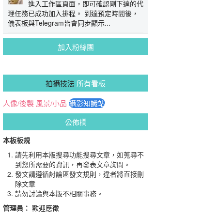
進入工作區頁面，即可確認剛下達的代
理任務已成功加入排程。 到達預定時間後，
儀表板與Telegram皆會同步顯示...
加入粉絲團
拍攝技法
所有看板
人像/後製
風景/小品
攝影知識站
公佈欄
本板板規
請先利用本版搜尋功能搜尋文章，如蒐尋不
到您所需要的資訊，再發表文章詢問。
發文請遵循討論區發文規則，違者將直接刪
除文章
請勿討論與本版不相關事務。
管理員：
歡迎應徵