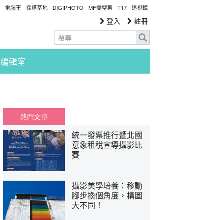
電腦王
採購基地
DIGIPHOTO
MF變型男
T17
透視鏡
登入
註冊
編輯室
熱門文章
統一發票推行暨北國
意象租稅宣導攝影比
賽
攝影美學培養：移動
腳步換個角度，構圖
大不同！