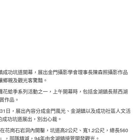
湖鎮成功坑道開幕，展出金門攝影學會理事長陳森照攝影作品
讓鄉親及觀光客驚豔。
海灘花蛤季系列活動之一，上午開幕時，包括金湖鎮長蔡西湖
賞作品。
月31日，展出內容分成金門風光、金湖鎮以及成功社區人文活
的成功坑道展出，別出心裁。
在花崗石岩洞內開鑿，坑道高2公尺、寬1.2公尺，總長560
」，部隊精減，94年由金湖鎮接管開發觀光。