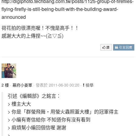
http://digiphoto.techbang.com.tw/posts/1125-group-of-fireflies-
flying-firefly-is-still-being-built-with-the-building-award-
announced
荷花拍的很漂亮喔！不愧是高手！！
感謝大大的上傳捏~~(≧▽≦)
讚
引言回應
2 樓
·
幕府小姜軍
· 發表於 2011-06-30 00:20 ·
檢舉
引述《編輯部》之銘言：
> 樓主大大
> 你是「群螢飛舞‧用螢火蟲照蓋大樓」的冠軍得主
> 小編有寄信給你 不知道你有沒有看到
> 麻煩幫小編回個信喔 謝謝
>