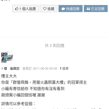
1 個人說讚
收藏
快速回應
引言回應
共 3 則回應
1 樓
·
編輯部
· 發表於 2011-06-30 00:05 ·
檢舉
樓主大大
你是「群螢飛舞‧用螢火蟲照蓋大樓」的冠軍得主
小編有寄信給你 不知道你有沒有看到
麻煩幫小編回個信喔 謝謝
詳情可以參考這個：