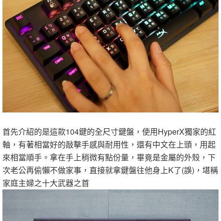
首先介紹的是這款104鍵的全尺寸鍵盤，使用HyperX獨家的紅
軸，有著相當好的敲擊手感與耐用性，還有中文在上頭，用起
來相當順手。拿在手上稍微有點份量，畢竟是金屬的外殼，下
次老公再偷懶不做家事，直接就拿鍵盤往他身上K了(誤)，堪稱
家庭主婦之十大武器之首