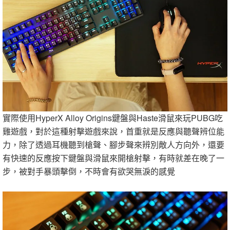
實際使用HyperX Alloy Origins鍵盤與Haste滑鼠來玩PUBG吃
雞遊戲，對於這種射擊遊戲來說，首重就是反應與聽聲辨位能
力，除了透過耳機聽到槍聲、腳步聲來辨別敵人方向外，還要
有快速的反應按下鍵盤與滑鼠來開槍射擊，有時就差在晚了一
步，被對手暴頭擊倒，不時會有欲哭無淚的感覺