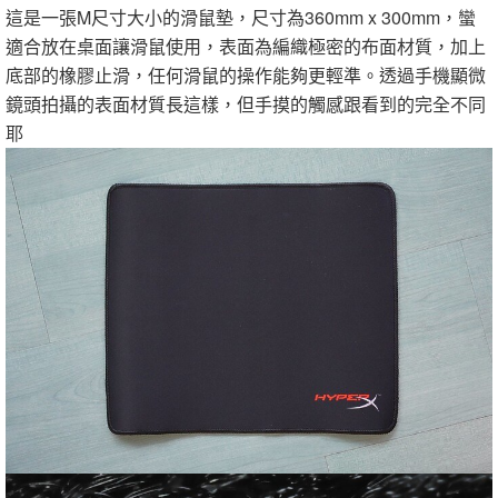
這是一張M尺寸大小的滑鼠墊，尺寸為360mm x 300mm，蠻
適合放在桌面讓滑鼠使用，表面為編織極密的布面材質，加上
底部的橡膠止滑，任何滑鼠的操作能夠更輕準。透過手機顯微
鏡頭拍攝的表面材質長這樣，但手摸的觸感跟看到的完全不同
耶