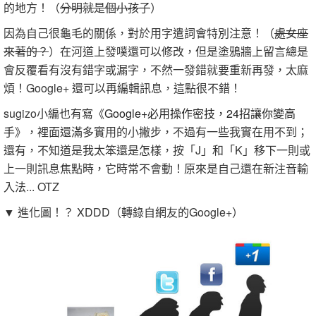
的地方！（
分明就是個小孩子
）
因為自己很龜毛的關係，對於用字遣詞會特別注意！（
處女座
來著的？
）在河道上發噗還可以修改，但是塗鴉牆上留言總是
會反覆看有沒有錯字或漏字，不然一發錯就要重新再發，太麻
煩！Google+ 還可以再編輯訊息，這點很不錯！
sugizo小編也有寫《
Google+必用操作密技，24招讓你變高
手
》，裡面還滿多實用的小撇步，不過有一些我實在用不到；
還有，不知道是我太笨還是怎樣，按「J」和「K」移下一則或
上一則訊息焦點時，它時常不會動！原來是自己還在新注音輸
入法... OTZ
▼ 進化圖！？ XDDD（轉錄自網友的Google+）