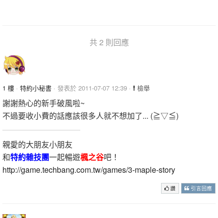
共 2 則回應
1 樓
·
特約小秘書
· 發表於 2011-07-07 12:39 ·
檢舉
謝謝熱心的新手破風啦~
不過要收小費的話應該很多人就不想加了... (≧▽≦)
親愛的大朋友小朋友
和
特約雜技團
一起暢遊
楓之谷
吧！
http://game.techbang.com.tw/games/3-maple-story
讚
引言回應