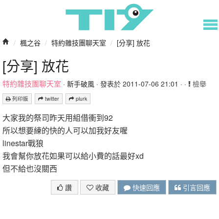
/
楓之谷
/
特約雜技團聊天室
/
[分享] 放花
[分享] 放花
特約雜技團聊天室
·
新手破風
· 發表於 2011-07-06 21:01 · ·
檢舉
列印版
twitter
plurk
大家我的祭司昨天用組借衝到92
所以想要練的快的人可以加我好友喔
linestar戰狼
我會幫你放花如果可以給小費的話最好xd
但不給也沒關西
讚
收藏
快速回應
引言回應